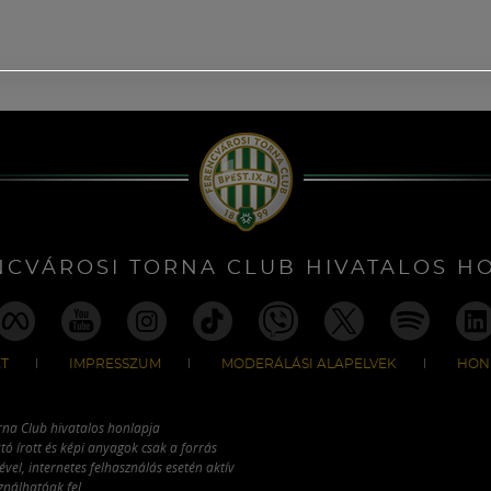
NCVÁROSI TORNA CLUB HIVATALOS H
T
IMPRESSZUM
MODERÁLÁSI ALAPELVEK
HON
rna Club hivatalos honlapja
tó írott és képi anyagok csak a forrás
vel, internetes felhasználás esetén aktív
ználhatóak fel.