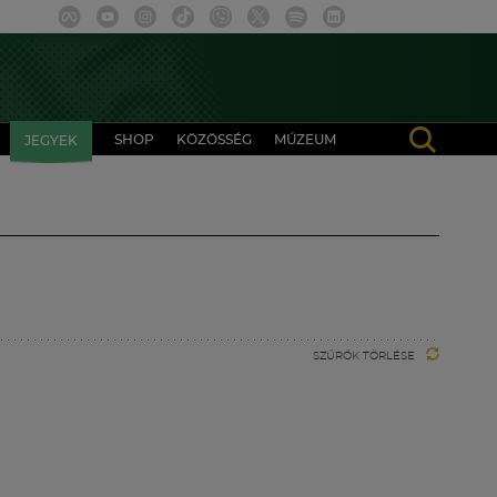
SHOP
KÖZÖSSÉG
MÚZEUM
JEGYEK
SZŰRŐK TÖRLÉSE