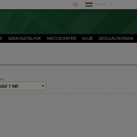
MAGYAR
S
SZAKOSZTÁLYOK
MECCSCENTER
KLUB
SZOLGÁLTATÁSOK
UM
olsó 1 hét