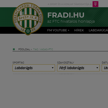
FRADI.HU
az FTC hivatalos honlapja
FM YOUTUBE +
HÍREK
LABDARÚGÁ
FŐOLDAL
»
TAG: VASAS-FTC
SPORTÁG
SZAKOSZTÁLY
DÁT
Labdarúgás
Férfi labdarúgás
Ut