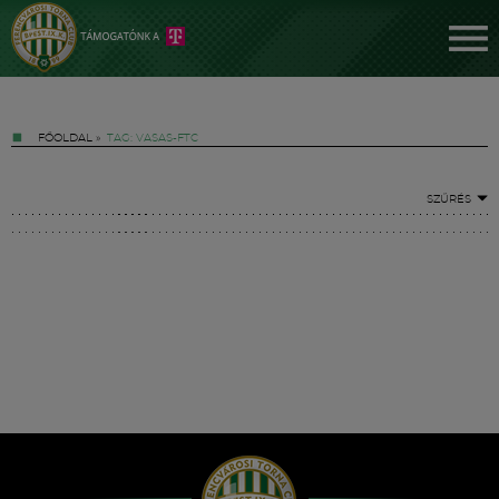
FŐOLDAL
»
TAG: VASAS-FTC
SZŰRÉS
Jegyek
FM YouTube +
Hírek