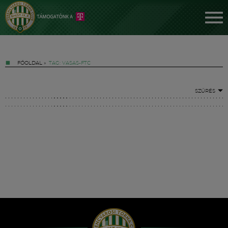
FŐOLDAL
»
TAG: VASAS-FTC
SZŰRÉS
Jegyek
FM YouTube +
Hírek