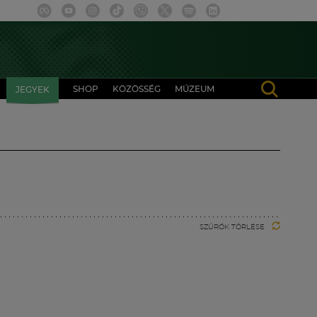
SHOP
KÖZÖSSÉG
MÚZEUM
JEGYEK
SZŰRŐK TÖRLÉSE