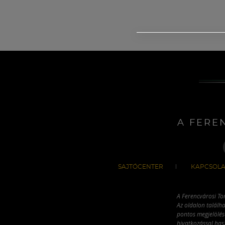
A FERE
SAJTÓCENTER
KAPCSOLA
A Ferencvárosi To
Az oldalon találha
pontos megjelölésé
hivatkozással has