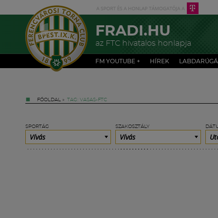
FRADI.HU
az FTC hivatalos honlapja
FM YOUTUBE +
HÍREK
LABDARÚGÁ
FŐOLDAL
»
TAG: VASAS-FTC
SPORTÁG
SZAKOSZTÁLY
DÁT
Vívás
Vívás
Ut