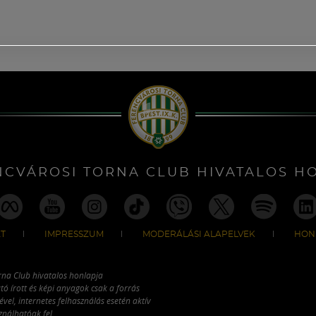
NCVÁROSI TORNA CLUB HIVATALOS H
T
IMPRESSZUM
MODERÁLÁSI ALAPELVEK
HON
rna Club hivatalos honlapja
tó írott és képi anyagok csak a forrás
vel, internetes felhasználás esetén aktív
ználhatóak fel.