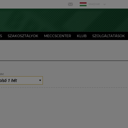
MAGYAR
S
SZAKOSZTÁLYOK
MECCSCENTER
KLUB
SZOLGÁLTATÁSOK
UM
olsó 1 hét