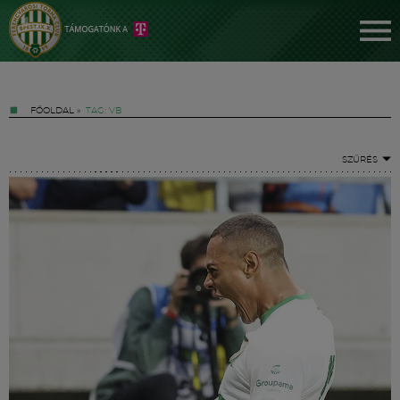
FŐOLDAL
»
TAG: VB
SZŰRÉS
Jegyek
FM YouTube +
Hírek