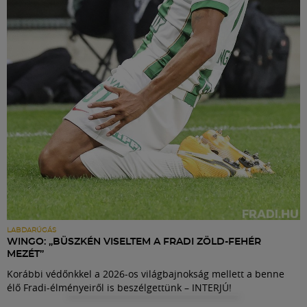
Labdarúgás
Szakosztályok
Meccscenter
Klub
Szolgáltatások
Shop
LABDARÚGÁS
WINGO: „BÜSZKÉN VISELTEM A FRADI ZÖLD-FEHÉR
MEZÉT”
Közösség
Korábbi védőnkkel a 2026-os világbajnokság mellett a benne
élő Fradi-élményeiről is beszélgettünk – INTERJÚ!