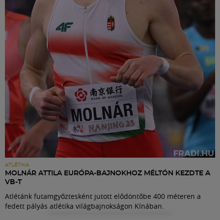
Labdarúgás
Szakosztályok
Meccscenter
Klub
Szolgáltatások
Shop
ATLÉTIKA
MOLNÁR ATTILA EURÓPA-BAJNOKHOZ MÉLTÓN KEZDTE A
VB-T
Közösség
Atlétánk futamgyőztesként jutott elődöntőbe 400 méteren a
fedett pályás atlétika világbajnokságon Kínában.