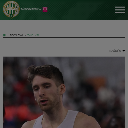
FŐOLDAL
»
TAG: VB
SZŰRÉS
Jegyek
FM YouTube +
Hírek