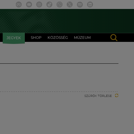
SHOP
KÖZÖSSÉG
MÚZEUM
JEGYEK
SZŰRŐK TÖRLÉSE