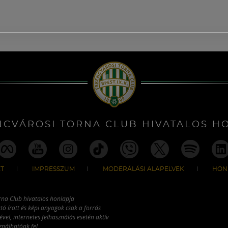
NCVÁROSI TORNA CLUB HIVATALOS H
T
IMPRESSZUM
MODERÁLÁSI ALAPELVEK
HON
rna Club hivatalos honlapja
tó írott és képi anyagok csak a forrás
vel, internetes felhasználás esetén aktív
ználhatóak fel.