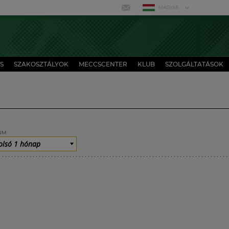
MAGYAR
S
SZAKOSZTÁLYOK
MECCSCENTER
KLUB
SZOLGÁLTATÁSOK
UM
olsó 1 hónap