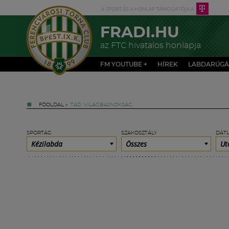
FRADI.HU
az FTC hivatalos honlapja
FM YOUTUBE +
HÍREK
LABDARÚGÁ
FŐOLDAL
»
TAG: VILÁGBAJNOKSÁG
SPORTÁG
SZAKOSZTÁLY
DÁT
Kézilabda
Összes
Ut