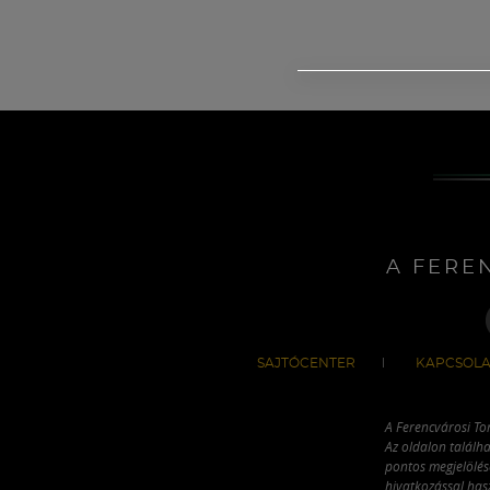
A FERE
SAJTÓCENTER
KAPCSOLA
A Ferencvárosi To
Az oldalon találha
pontos megjelölésé
hivatkozással has