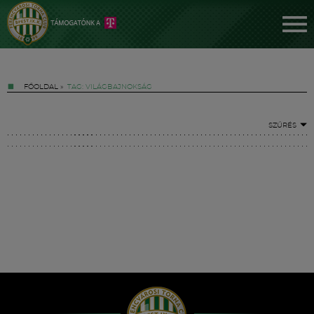
FŐOLDAL
»
TAG: VILÁGBAJNOKSÁG
SZŰRÉS
Jegyek
FM YouTube +
Hírek