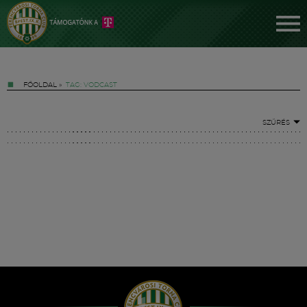
FŐOLDAL
»
TAG: VODCAST
SZŰRÉS
Jegyek
FM YouTube +
Hírek