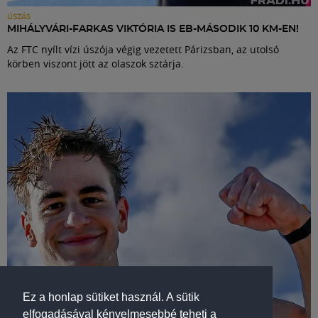
ÚSZÁS
MIHÁLYVÁRI-FARKAS VIKTÓRIA IS EB-MÁSODIK 10 KM-EN!
Az FTC nyílt vízi úszója végig vezetett Párizsban, az utolsó
körben viszont jött az olaszok sztárja.
Ez a honlap sütiket használ. A sütik
elfogadásával kényelmesebbé teheti a