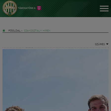
FŐOLDAL
»
SZAKOSZTÁLYI HÍREK
SZŰRÉS
Jegyek
FM YouTube +
Hírek