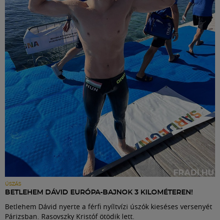
ÚSZÁS
BETLEHEM DÁVID EURÓPA-BAJNOK 3 KILOMÉTEREN!
Betlehem Dávid nyerte a férfi nyíltvízi úszók kieséses versenyét
Párizsban. Rasovszky Kristóf ötödik lett.