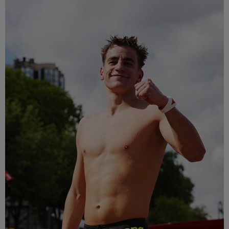
Múzeum
English