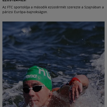
EZÜSTÉRMES!
Az FTC sportolója a második ezüstérmét szerezte a Szajnában a
párizsi Európa-bajnokságon.