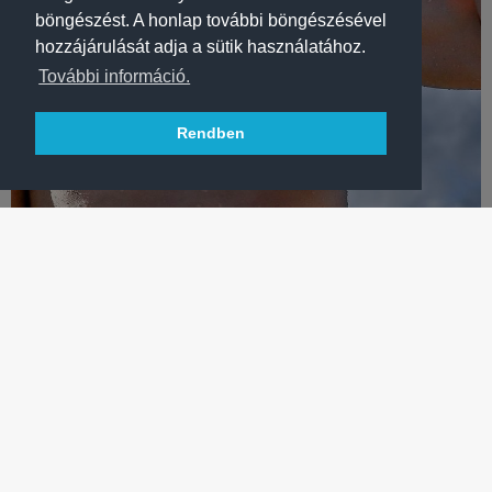
böngészést. A honlap további böngészésével
hozzájárulását adja a sütik használatához.
További információ.
Rendben
ÚSZÁS
BETLEHEM DÁVID EB-EZÜSTÉRMES 10 KILOMÉTEREN!
Az FTC nyílt vízi úszóklasszisa vezetett is, de a német Florian
Wellbrock a hajrában megelőzte.
TÖBB