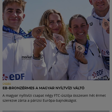
Labdarúgás
Szakosztályok
Meccscenter
Klub
Szolgáltatások
Shop
ÚSZÁS
EB-BRONZÉRMES A MAGYAR NYÍLTVÍZI VÁLTÓ
A magyar nyíltvízi csapat négy FTC-úszója összesen hét érmet
Közösség
szerezve zárta a párizsi Európa-bajnokságot.