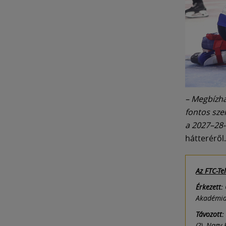
– Megbízha
fontos sze
a 2027–28-
hátteréről.
Az FTC-Te
Érkezett:
Akadémia
Távozott:
(?), Nagy 