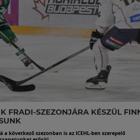
K FRADI-SZEZONJÁRA KÉSZÜL FIN
ÓSUNK
lä a következő szezonban is az ICEHL-ben szerepelő
csapatunkat erősíti.