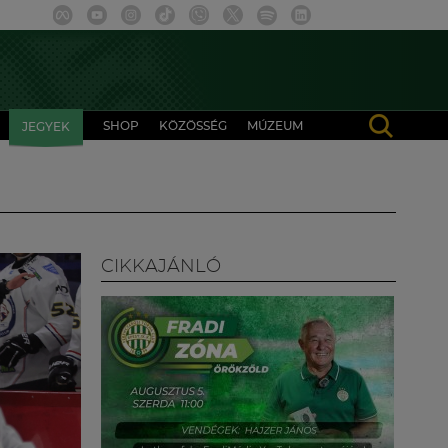
SHOP
KÖZÖSSÉG
MÚZEUM
JEGYEK
CIKKAJÁNLÓ