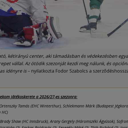
tó, kétirányú center, aki támadásban és védekezésben egy
repet vállal. Az ötödik szezonját kezdi meg nálunk, és opción
as idényre is
– nyilatkozta Fodor Szabolcs a szerződéshossz
lekom játékoskerete a 2026/27-es szezonra:
Ortenszky Tamás (EHC Winterthur), Schlekmann Márk (Budapest Jégkor
 HC)
Brady Shaw (HC Innsbruck), Arany Gergely (Háromszéki Ágyúsok), Sofron
Krisztián (?), Farkas Boldizsár (?), Seregély Máté (?), Tóth Richárd (?), Joo