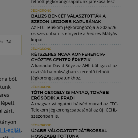
felnőtt jégkorongcsapatunk játékosa lesz.
JÉGKORONG
BÁLIZS BENCÉT VÁLASZTOTTÁK A
SZEZON LEGJOBB KAPUSÁNAK
Az FTC-Telekom jégkorongozója a 2025/26-
os szezonban is elnyerte a Vedres Mátyás-
kupát.
és: 14
JÉGKORONG
KÉTSZERES NCAA KONFERENCIA-
GYŐZTES CENTER ÉRKEZIK
A kanadai David Silye az AHL-ből igazol az
osztrák bajnokságban szereplő felnőtt
jégkorongcsapatunkhoz.
onalból.
atunk
JÉGKORONG
TÓTH GERGELY IS MARAD, TOVÁBB
zeres
ERŐSÖDIK A FRADI
 lépett
A magyar válogatott hátvéd marad az FTC-
Telekom jégkorongcsapatánál az új ICEHL-
l zárt.
szezonban is.
itányon
JÉGKORONG
EHL-gólját
.
ÚJABB VÁLOGATOTT JÁTÉKOSSAL
HOSSZABBÍTOTTUNK
észét,
a