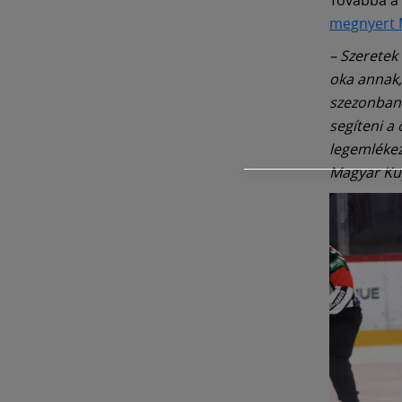
megnyert 
– Szeretek 
oka annak
szezonban 
segíteni a
legemlékez
Magyar Ku