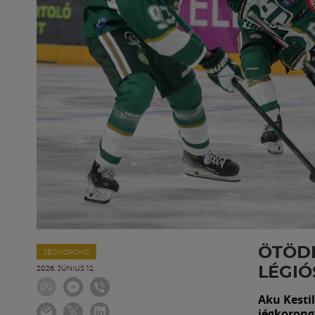
ÖTÖDI
JÉGKORONG
LÉGI
2026. JÚNIUS 12.
Aku Kesti
jégkorong