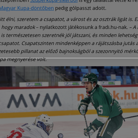
Magyar Kupa-döntőben
pedig gólpasszt adott.
itt élni, szeretem a csapatot, a várost és az osztrák ligát is. 
, hogy maradok
– nyilatkozott játékosunk a fradi.hu-nak.
– A
is természetesen szeretnék jól játszani, és minden lehets
 csapatot. Csapatszinten mindenképpen a rájátszásba jutás a
etesebb pillanat az előző bajnokságból a szezonnyitó mérkő
pa megnyerése volt.