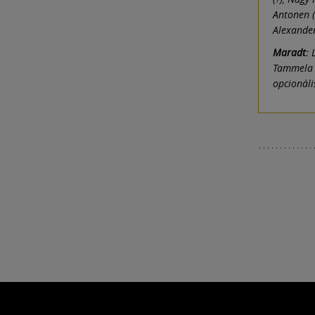
Antonen (
Alexander 
Maradt:
L
Tammela (
opcionáli