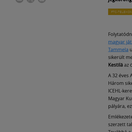
FTC-TELEKO
Folytatódn
magyar já
Tammela
u
sikerült m
Kestilä
az 
A 32 éves 
Három sike
ICEHL-kere
Magyar Kup
pályára, ez
Emlékezete
szerzett ta
Továbbá a