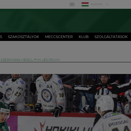
MAGYAR
S
SZAKOSZTÁLYOK
MECCSCENTER
KLUB
SZOLGÁLTATÁSOK
-SZEZONJÁRA KÉSZÜL FINN LÉGIÓSUNK