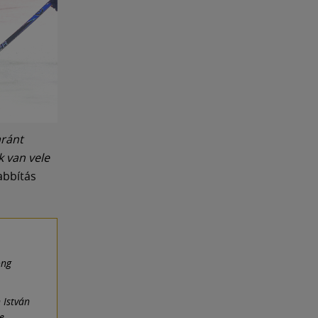
aránt
k van vele
abbítás
ong
 István
se