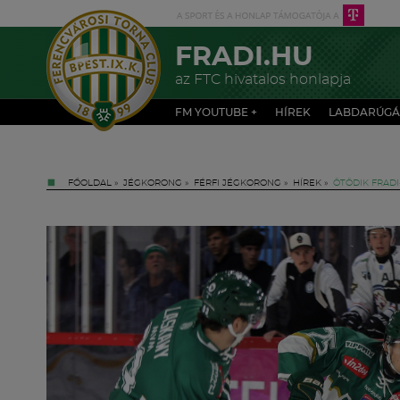
FRADI.HU
az FTC hivatalos honlapja
FM YOUTUBE +
HÍREK
LABDARÚGÁ
FŐOLDAL
»
JÉGKORONG
»
FÉRFI JÉGKORONG
»
HÍREK
»
ÖTÖDIK FRADI