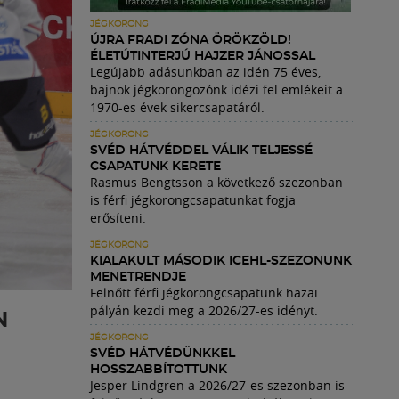
JÉGKORONG
ÚJRA FRADI ZÓNA ÖRÖKZÖLD!
ÉLETÚTINTERJÚ HAJZER JÁNOSSAL
Legújabb adásunkban az idén 75 éves,
bajnok jégkorongozónk idézi fel emlékeit a
1970-es évek sikercsapatáról.
JÉGKORONG
SVÉD HÁTVÉDDEL VÁLIK TELJESSÉ
CSAPATUNK KERETE
Rasmus Bengtsson a következő szezonban
is férfi jégkorongcsapatunkat fogja
erősíteni.
JÉGKORONG
KIALAKULT MÁSODIK ICEHL-SZEZONUNK
MENETRENDJE
Felnőtt férfi jégkorongcsapatunk hazai
pályán kezdi meg a 2026/27-es idényt.
N
JÉGKORONG
SVÉD HÁTVÉDÜNKKEL
HOSSZABBÍTOTTUNK
Jesper Lindgren a 2026/27-es szezonban is