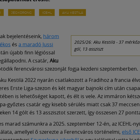
M
JÉGKORONG
ICEHL
AKU KESTILÄ
ak bejelentéseink,
három
2025/26: Aku Kestilä - 37 mérkőz
tékos
és
a maradó Jussi
gól, 13 assziszt
tán újabb finn légióssal
egállapodni. A csatár,
Aku
ötödik ferencvárosi szezonját fogja kezdeni szeptemberben.
Aku Kestilä 2022 nyarán csatlakozott a Fradihoz a francia élv
res Erste Liga-szezon és két magyar bajnoki cím után csap
tében is lehetőséget kapott, és élt is vele. Az immáron kéts
a-győztes csatár egy kisebb sérülés miatt csak 37 meccsen
eken 14 gólt és 13 asszisztot szerzett, így összesen 27 pontta
s marad számunkra a 2025. szeptember 12-én, az ICEHL-ny
lálata, amellyel ő szerezte a Ferencváros történelmi,
első IC
 szeptemberi
Szuperkupa-sikerből
is egy találattal vette ki r