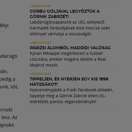
LABDARÚGÁS
CORBU GÓLJÁVAL LEGYŐZTÜK A
GÓRNIK ZABRZÉT!
Labdarúgócsapatunk az UEL-selejtező
élyi
harmadik fordulójának első meccse után
előnnyel várhatja a visszavágót.
LABDARÚGÁS
PÁRIZSI ÁLOMBÓL MADRIDI VALÓSÁG
Kylian Mbappé megérkezett a futball
abdarúgó
csúcsára, amikor magára öltötte a Real
Madrid mezét.
yán.
LABDARÚGÁS
pedig a
TIPPELJEN, ÉS NYERJEN EGY KIS 1899
HÁTIZSÁKOT!
unk, sőt,
Nyereményjáték a Fradi Facebook-oldalán,
tippelje meg a Górnik Zabrze elleni EL-
mérkőzés pontos végeredményét!
arnok)
lesz. Az
ajnokit