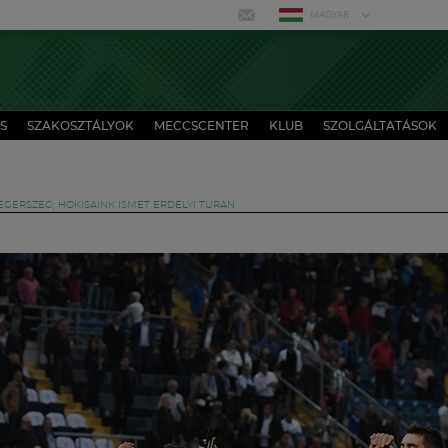
MAGYAR
S
SZAKOSZTÁLYOK
MECCSCENTER
KLUB
SZOLGÁLTATÁSOK
EGERSZEG; HOKISAINK ISMÉT ERDÉLYI TÚRÁN