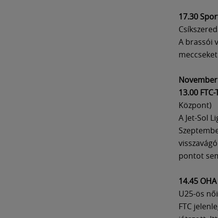
17.30 Spor
Csíkszered
A brassói v
meccseket
November 
13.00 FTC
Központ)
A Jet-Sol L
Szeptember
visszavágó
pontot sem
14.45 OHA 
U25-ös női
FTC jelenl