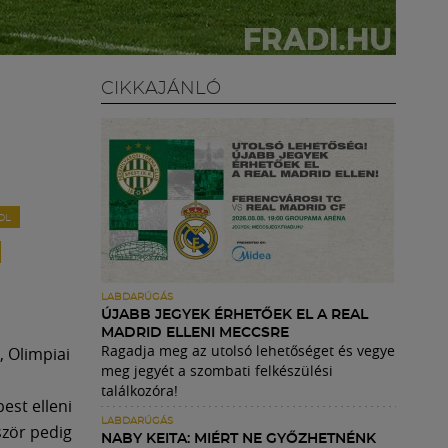
CIKKAJÁNLÓ
OL
LABDARÚGÁS
ÚJABB JEGYEK ÉRHETŐEK EL A REAL
MADRID ELLENI MECCSRE
Ragadja meg az utolsó lehetőséget és vegye
, Olimpiai
meg jegyét a szombati felkészülési
találkozóra!
est elleni
LABDARÚGÁS
ször pedig
NABY KEITA: MIÉRT NE GYŐZHETNÉNK