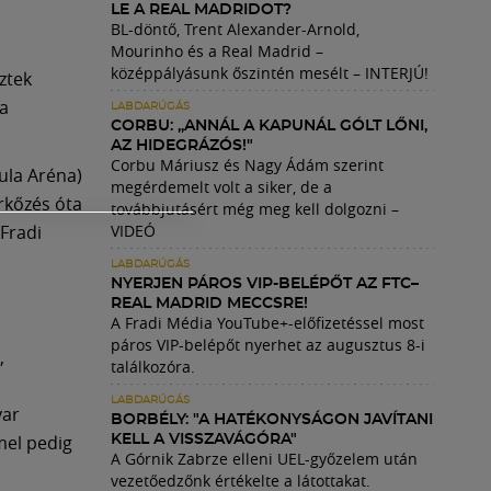
LE A REAL MADRIDOT?
BL-döntő, Trent Alexander-Arnold,
Mourinho és a Real Madrid –
középpályásunk őszintén mesélt – INTERJÚ!
ztek
a
LABDARÚGÁS
CORBU: „ANNÁL A KAPUNÁL GÓLT LŐNI,
AZ HIDEGRÁZÓS!"
Corbu Máriusz és Nagy Ádám szerint
yula Aréna)
megérdemelt volt a siker, de a
rkőzés óta
továbbjutásért még meg kell dolgozni –
 Fradi
VIDEÓ
LABDARÚGÁS
NYERJEN PÁROS VIP-BELÉPŐT AZ FTC–
REAL MADRID MECCSRE!
A Fradi Média YouTube+-előfizetéssel most
páros VIP-belépőt nyerhet az augusztus 8-i
,
találkozóra.
LABDARÚGÁS
yar
BORBÉLY: "A HATÉKONYSÁGON JAVÍTANI
mel pedig
KELL A VISSZAVÁGÓRA"
A Górnik Zabrze elleni UEL-győzelem után
vezetőedzőnk értékelte a látottakat.