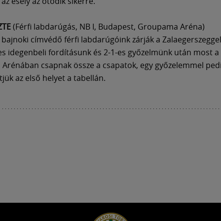
t az esély az ötödik sikerre.
ZTE
(Férfi labdarúgás, NB I, Budapest, Groupama Aréna)
 bajnoki címvédő férfi labdarúgóink zárják a Zalaegerszeggel
s idegenbeli fordításunk és 2-1-es győzelmünk után most a
Arénában csapnak össze a csapatok, egy győzelemmel pedi
jük az első helyet a tabellán.