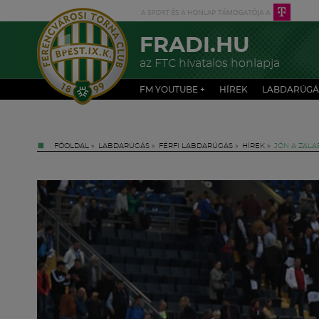
FRADI.HU
az FTC hivatalos honlapja
FM YOUTUBE +
HÍREK
LABDARÚGÁ
FŐOLDAL
»
LABDARÚGÁS
»
FÉRFI LABDARÚGÁS
»
HÍREK
»
JÖN A ZALA