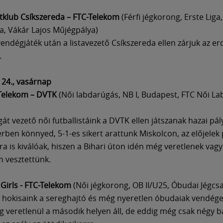
tklub Csíkszereda – FTC-Telekom
(Férfi jégkorong, Erste Liga,
a, Vákár Lajos Műjégpálya)
endégjáték után a listavezető Csíkszereda ellen zárjuk az erd
.
24., vasárnap
-Telekom – DVTK
(Női labdarúgás, NB I, Budapest, FTC Női L
igát vezető női futballistáink a DVTK ellen játszanak hazai pál
ben könnyed, 5-1-es sikert arattunk Miskolcon, az előjelek 
ra is kiválóak, hiszen a Bihari úton idén még veretlenek vagy
 vesztettünk.
Girls - FTC-Telekom
(Női jégkorong, OB II/U25, Óbudai Jégcs
 hokisaink a sereghajtó és még nyeretlen óbudaiak vendége 
eg veretlenül a második helyen áll, de eddig még csak négy b