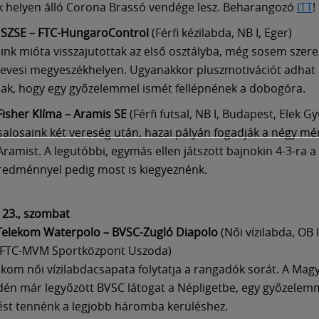
 helyen álló Corona Brassó vendége lesz. Beharangozó
ITT
!
 SZSE – FTC-HungaroControl
(Férfi kézilabda, NB I, Eger)
seink mióta visszajutottak az első osztályba, még sosem szere
evesi megyeszékhelyen. Ugyanakkor pluszmotivációt adhat 
ak, hogy egy győzelemmel ismét fellépnének a dobogóra.
Fisher Klíma – Aramis SE
(Férfi futsal, NB I, Budapest, Elek G
tsalosaink két vereség után, hazai pályán fogadják a négy mé
ramist. A legutóbbi, egymás ellen játszott bajnokin 4-3-ra a
eredménnyel pedig most is kiegyeznénk.
23., szombat
Telekom Waterpolo – BVSC-Zugló Diapolo
(Női vízilabda, OB I
 FTC-MVM Sportközpont Uszoda)
ekom női vízilabdacsapata folytatja a rangadók sorát. A Mag
én már legyőzött BVSC látogat a Népligetbe, egy győzelem
ést tennénk a legjobb háromba kerüléshez.