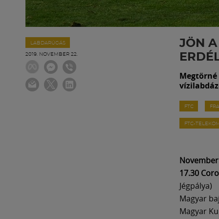
JÖN A
LABDARÚGÁS
ERDÉL
2019. NOVEMBER 22.
Megtörné 
vízilabdáz
FTC
FRA
FTC-TELEKO
November 
17.30 Coro
Jégpálya)
Magyar baj
Magyar Kup