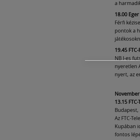
a harmadik
18.00 Eger
Férfi kézi
pontok a h
játékosokn
19.45 FTC-
NB I-es fu
nyeretlen A
nyert, az 
November 
13.15 FTC-
Budapest,
Az FTC-Tel
Kupában id
fontos lép