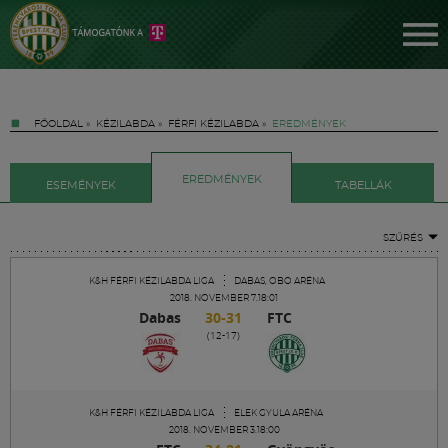
FŐOLDAL
»
KÉZILABDA
»
FÉRFI KÉZILABDA
»
EREDMÉNYEK
EREDMÉNYEK
ESEMÉNYEK
TABELLÁK
SZŰRÉS
Jegyek
K&H FÉRFI KÉZILABDA LIGA
DABAS, OBO ARÉNA
2018. NOVEMBER 7.18:01
Dabas
30-31
FTC
FM YouTube +
(12-17)
Hírek
K&H FÉRFI KÉZILABDA LIGA
ELEK GYULA ARÉNA
2018. NOVEMBER 3.18:00