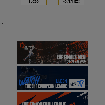
ELŐZŐ
KÖVETKEZŐ
"
"