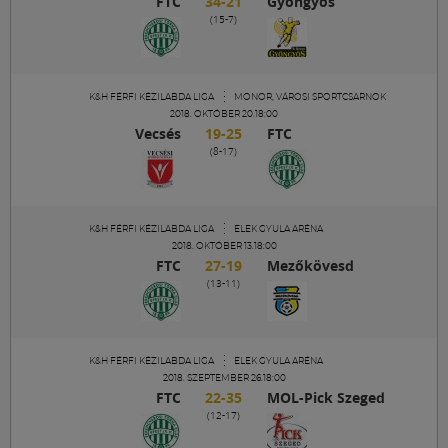
FTC
34-21
Gyöngyös
Labdarúgás
(15-7)
Szakosztályok
K&H FÉRFI KÉZILABDA LIGA
MONOR, VÁROSI SPORTCSARNOK
2018. OKTÓBER 20.18:00
Meccscenter
Vecsés
19-25
FTC
(8-17)
Klub
K&H FÉRFI KÉZILABDA LIGA
ELEK GYULA ARÉNA
2018. OKTÓBER 13.18:00
Szolgáltatások
FTC
27-19
Mezőkövesd
(13-11)
Shop
K&H FÉRFI KÉZILABDA LIGA
ELEK GYULA ARÉNA
Közösség
2018. SZEPTEMBER 26.18:00
FTC
22-35
MOL-Pick Szeged
(12-17)