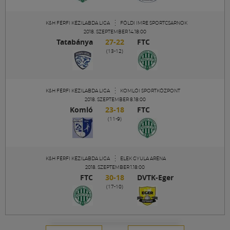
Múzeum
K&H FÉRFI KÉZILABDA LIGA
FÖLDI IMRE SPORTCSARNOK
English
2018. SZEPTEMBER 14.18:00
Tatabánya
27-22
FTC
(13-12)
K&H FÉRFI KÉZILABDA LIGA
KOMLÓI SPORTKÖZPONT
2018. SZEPTEMBER 8.18:00
Komló
23-18
FTC
(11-9)
K&H FÉRFI KÉZILABDA LIGA
ELEK GYULA ARÉNA
2018. SZEPTEMBER 1.18:00
FTC
30-18
DVTK-Eger
(17-10)