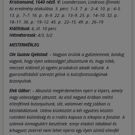
Kristiansand, 1640 néző. V:
Leandersson, Lindroos (finnek)
Az eredmény alakulása. 3. perc: 1–3. 7. p.: 2–4. 10. p.: 4–5.
13. p.: 7–7. 16. p.: 8–9. 22. p.: 13–9. 25. p.: 14–10. 32. p.:
18–11. 36. p.: 19–12. 45. p.: 22–15. 49. p.: 26–19
Kiállítások:
6, ill. 10 perc
Hétméteresek:
4/3, 5/2
MESTERMÉRLEG
Ole Gustav Gjekstad:
–
Nagyon örülök a győzelemnek, boldog
vagyok, hogy ilyen sebességgel játszottunk és, hogy több,
meccset eldöntő jó egyéni produkció akadt nálunk. A
gyorsindításból szereztt gólok is kulcsfontosságúnak
bizonyultak.
Elek Gábor:
–
Abszolút megérdemelten nyert a Vipers, amely
nagy sebességgel játszott. Az első negyed órában méltó
ellenfélnek bizonyultunk, sőt, valamivel még jobban is
kézilabdáztunk. Utána kiütközött a két együttes közötti
rutinbeli különbség és a rivális kapusa is elkapta a fonalat. A
számok önmagukért beszélnek: ennyi eladott labdával és
kihagyott zicerrel nem lehet nyerni egy ilyen szintű ellenfél