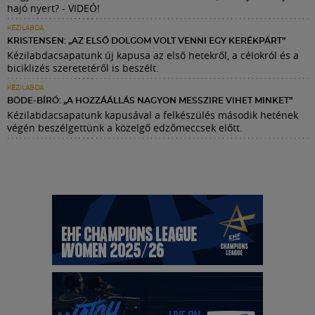
hajó nyert? - VIDEÓ!
KÉZILABDA
KRISTENSEN: „AZ ELSŐ DOLGOM VOLT VENNI EGY KERÉKPÁRT”
Kézilabdacsapatunk új kapusa az első hetekről, a célokról és a
biciklizés szeretetéről is beszélt.
KÉZILABDA
BÖDE-BÍRÓ: „A HOZZÁÁLLÁS NAGYON MESSZIRE VIHET MINKET”
Kézilabdacsapatunk kapusával a felkészülés második hetének
végén beszélgettünk a közelgő edzőmeccsek előtt.