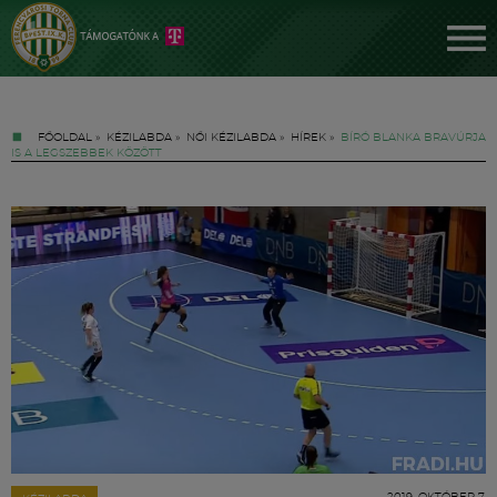
FŐOLDAL
»
KÉZILABDA
»
NŐI KÉZILABDA
»
HÍREK
»
BÍRÓ BLANKA BRAVÚRJA
IS A LEGSZEBBEK KÖZÖTT
Jegyek
FM YouTube +
Hírek
2019. OKTÓBER 7.