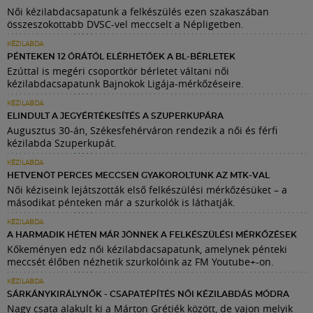
Női kézilabdacsapatunk a felkészülés ezen szakaszában
összeszokottabb DVSC-vel meccselt a Népligetben.
KÉZILABDA
PÉNTEKEN 12 ÓRÁTÓL ELÉRHETŐEK A BL-BÉRLETEK
Ezúttal is megéri csoportkör bérletet váltani női
kézilabdacsapatunk Bajnokok Ligája-mérkőzéseire.
KÉZILABDA
ELINDULT A JEGYÉRTÉKESÍTÉS A SZUPERKUPÁRA
Augusztus 30-án, Székesfehérváron rendezik a női és férfi
kézilabda Szuperkupát.
KÉZILABDA
HETVENÖT PERCES MECCSEN GYAKOROLTUNK AZ MTK-VAL
Női kéziseink lejátszották első felkészülési mérkőzésüket – a
másodikat pénteken már a szurkolók is láthatják.
KÉZILABDA
A HARMADIK HÉTEN MÁR JÖNNEK A FELKÉSZÜLÉSI MÉRKŐZÉSEK
Kőkeményen edz női kézilabdacsapatunk, amelynek pénteki
meccsét élőben nézhetik szurkolóink az FM Youtube+-on.
KÉZILABDA
SÁRKÁNYKIRÁLYNŐK - CSAPATÉPÍTÉS NŐI KÉZILABDÁS MÓDRA
Nagy csata alakult ki a Márton Grétiék között, de vajon melyik