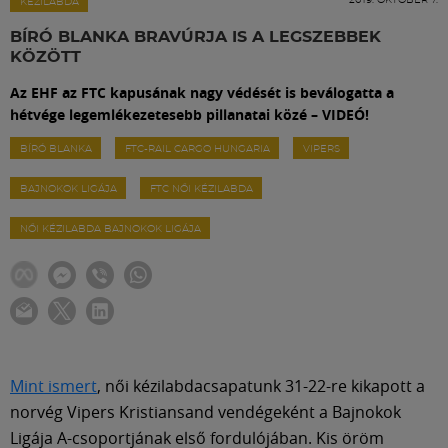
Labdarúgás
KÉZILABDA
BÍRÓ BLANKA BRAVÚRJA IS A LEGSZEBBEK
KÖZÖTT
Szakosztályok
Az EHF az FTC kapusának nagy védését is beválogatta a
hétvége legemlékezetesebb pillanatai közé – VIDEÓ!
Meccscenter
BÍRÓ BLANKA
FTC-RAIL CARGO HUNGARIA
VIPERS
BAJNOKOK LIGÁJA
FTC NŐI KÉZILABDA
Klub
NŐI KÉZILABDA BAJNOKOK LIGÁJA
Szolgáltatások
Shop
Közösség
Mint ismert
, női kézilabdacsapatunk 31-22-re kikapott a
norvég Vipers Kristiansand vendégeként a Bajnokok
Ligája A-csoportjának első fordulójában. Kis öröm