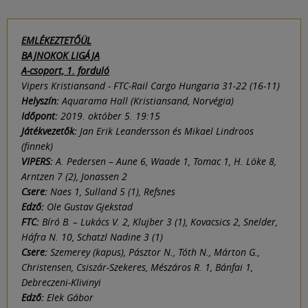
EMLÉKEZTETŐÜL
BAJNOKOK LIGÁJA
A-csoport, 1. forduló
Vipers Kristiansand - FTC-Rail Cargo Hungaria 31-22 (16-11)
Helyszín:
Aquarama Hall (Kristiansand, Norvégia)
Időpont:
2019. október 5. 19:15
Játékvezetők:
Jan Erik Leandersson és Mikael Lindroos
(finnek)
VIPERS:
A. Pedersen – Aune 6, Waade 1, Tomac 1, H. Löke 8,
Arntzen 7 (2), Jonassen 2
Csere:
Naes 1, Sulland 5 (1), Refsnes
Edző:
Ole Gustav Gjekstad
FTC:
Bíró B. – Lukács V. 2, Klujber 3 (1), Kovacsics 2, Snelder,
Háfra N. 10, Schatzl Nadine 3 (1)
Csere:
Szemerey (kapus), Pásztor N., Tóth N., Márton G.,
Christensen, Csiszár-Szekeres, Mészáros R. 1, Bánfai 1,
Debreczeni-Klivinyi
Edző:
Elek Gábor