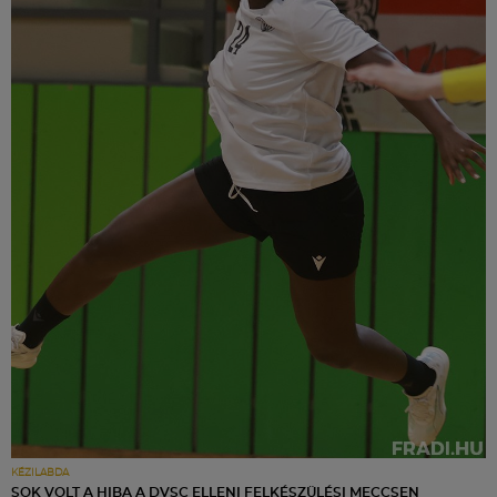
KÉZILABDA
SOK VOLT A HIBA A DVSC ELLENI FELKÉSZÜLÉSI MECCSEN