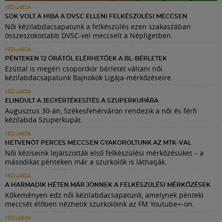
KÉZILABDA
SOK VOLT A HIBA A DVSC ELLENI FELKÉSZÜLÉSI MECCSEN
Női kézilabdacsapatunk a felkészülés ezen szakaszában
összeszokottabb DVSC-vel meccselt a Népligetben.
KÉZILABDA
PÉNTEKEN 12 ÓRÁTÓL ELÉRHETŐEK A BL-BÉRLETEK
Ezúttal is megéri csoportkör bérletet váltani női
kézilabdacsapatunk Bajnokok Ligája-mérkőzéseire.
KÉZILABDA
ELINDULT A JEGYÉRTÉKESÍTÉS A SZUPERKUPÁRA
Augusztus 30-án, Székesfehérváron rendezik a női és férfi
kézilabda Szuperkupát.
KÉZILABDA
HETVENÖT PERCES MECCSEN GYAKOROLTUNK AZ MTK-VAL
Női kéziseink lejátszották első felkészülési mérkőzésüket – a
másodikat pénteken már a szurkolók is láthatják.
KÉZILABDA
A HARMADIK HÉTEN MÁR JÖNNEK A FELKÉSZÜLÉSI MÉRKŐZÉSEK
Kőkeményen edz női kézilabdacsapatunk, amelynek pénteki
meccsét élőben nézhetik szurkolóink az FM Youtube+-on.
KÉZILABDA