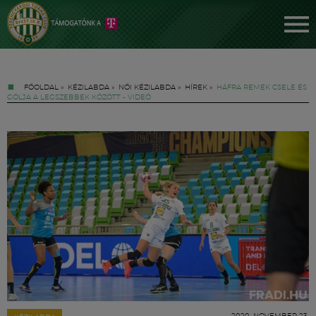
FŐOLDAL
»
KÉZILABDA
»
NŐI KÉZILABDA
»
HÍREK
»
HÁFRA REMEK CSELE ÉS
GÓLJA A LEGSZEBBEK KÖZÖTT - VIDEÓ
Jegyek
FM YouTube +
Hírek
2020. NOVEMBER 23.