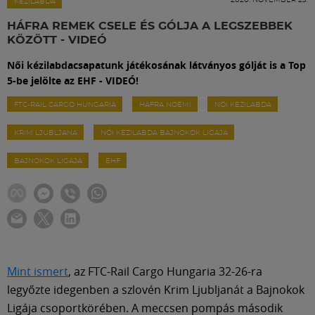
Labdarúgás
KÉZILABDA
HÁFRA REMEK CSELE ÉS GÓLJA A LEGSZEBBEK
KÖZÖTT - VIDEÓ
Szakosztályok
Női kézilabdacsapatunk játékosának látványos gólját is a Top
5-be jelölte az EHF - VIDEÓ!
Meccscenter
FTC-RAIL CARGO HUNGARIA
HÁFRA NOÉMI
NŐI KÉZILABDA
KRIM LJUBLJANA
NŐI KÉZILABDA BAJNOKOK LIGÁJA
Klub
BAJNOKOK LIGÁJA
EHF
Szolgáltatások
Shop
Közösség
Mint ismert
, az FTC-Rail Cargo Hungaria 32-26-ra
legyőzte idegenben a szlovén Krim Ljubljanát a Bajnokok
Ligája csoportkörében. A meccsen pompás második