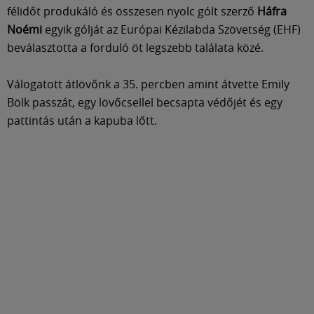
Múzeum
félidőt produkáló és összesen nyolc gólt szerző
Háfra
Noémi
egyik gólját az Európai Kézilabda Szövetség (EHF)
English
beválasztotta a forduló öt legszebb találata közé.
Válogatott átlövőnk a 35. percben amint átvette Emily
Bölk passzát, egy lövőcsellel becsapta védőjét és egy
pattintás után a kapuba lőtt.