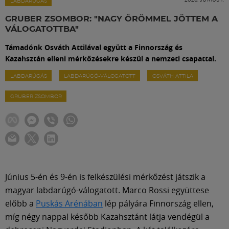
Labdarúgás
LABDARÚGÁS
GRUBER ZSOMBOR: "NAGY ÖRÖMMEL JÖTTEM A
VÁLOGATOTTBA"
Szakosztályok
Támadónk Osváth Attilával együtt a Finnország és
Kazahsztán elleni mérkőzésekre készül a nemzeti csapattal.
Meccscenter
LABDARÚGÁS
LABDARÚGÓ-VÁLOGATOTT
OSVÁTH ATTILA
GRUBER ZSOMBOR
Klub
Szolgáltatások
Shop
Június 5-én és 9-én is felkészülési mérkőzést játszik a
magyar labdarúgó-válogatott. Marco Rossi együttese
Közösség
előbb a
Puskás Arénában
lép pályára Finnország ellen,
míg négy nappal később Kazahsztánt látja vendégül a