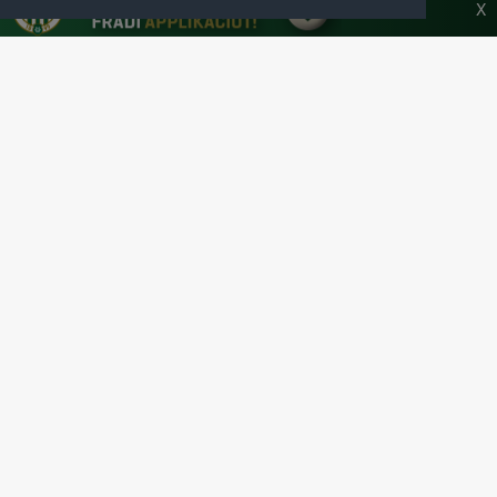
HONLAPJA
X
SAJTÓCENTER
KAPCSOLAT
IMPRESSZUM
MODERÁLÁSI ALAPELVEK
HONLAP ADATKEZELÉSI TÁJÉKOZTATÓ
A Ferencvárosi Torna Club hivatalos honlapja
Az oldalon található írott és képi anyagok csak a forrás pontos
megjelölésével, internetes felhasználás esetén aktív hivatkozással
használhatóak fel.