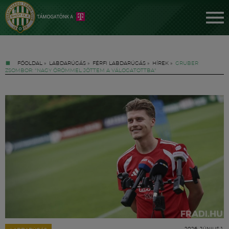
FŐOLDAL
»
LABDARÚGÁS
»
FÉRFI LABDARÚGÁS
»
HÍREK
»
GRUBER
ZSOMBOR: "NAGY ÖRÖMMEL JÖTTEM A VÁLOGATOTTBA"
Jegyek
FM YouTube +
Hírek
2026. JÚNIUS 1.