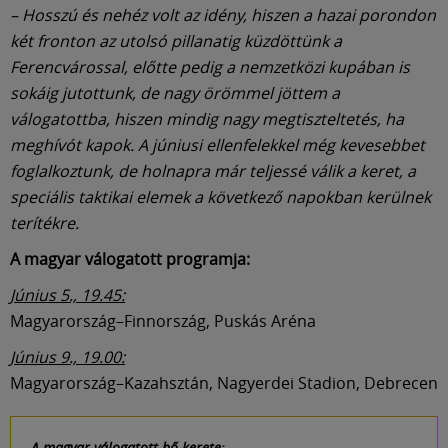
– Hosszú és nehéz volt az idény, hiszen a hazai porondon
két fronton az utolsó pillanatig küzdöttünk a
Ferencvárossal, előtte pedig a nemzetközi kupában is
sokáig jutottunk, de nagy örömmel jöttem a
válogatottba, hiszen mindig nagy megtiszteltetés, ha
meghívót kapok. A júniusi ellenfelekkel még kevesebbet
foglalkoztunk, de holnapra már teljessé válik a keret, a
speciális taktikai elemek a következő napokban kerülnek
terítékre.
A magyar válogatott programja:
Június 5., 19.45:
Magyarország–Finnország, Puskás Aréna
Június 9., 19.00:
Magyarország–Kazahsztán, Nagyerdei Stadion, Debrecen
A magyar válogatott bő kerete: