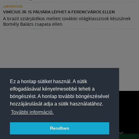
LABDARÚGÁS
VINÍCIUS JR. IS PÁLYÁRA LÉPHET A FERENCVÁROS ELLEN
A brazil sztárjátékos mellett további világklasszisok készülnek
Borbély Balázs csapata ellen.
Ez a honlap sütiket használ. A sütik
elfogadásával kényelmesebbé teheti a
böngészést. A honlap további böngészésével
hozzájárulását adja a sütik használatához.
További információ.
Rendben
A FERENCVÁROSI TORNA CLUB HIVATALOS