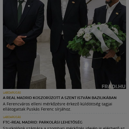
LABDARÚGÁS
A REAL MADRID KOSZORÚZOTT A SZENT ISTVÁN BAZILIKÁBAN
A Ferencváros elleni mérkőzésre érkező küldöttség tagjai
ellátogattak Puskás Ferenc sírjához.
LABDARÚGÁS
FTC–REAL MADRID: PARKOLÁSI LEHETŐSÉG
Szurkolóink számára a szombati mérkőzés idején is elérhető az