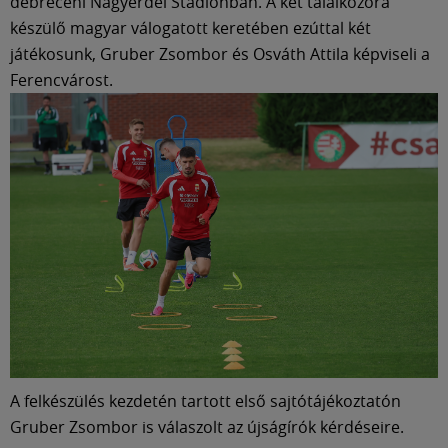
Múzeum
debreceni Nagyerdei Stadionban. A két találkozóra
készülő magyar válogatott keretében ezúttal két
játékosunk, Gruber Zsombor és Osváth Attila képviseli a
English
Ferencvárost.
A felkészülés kezdetén tartott első sajtótájékoztatón
Gruber Zsombor is válaszolt az újságírók kérdéseire.