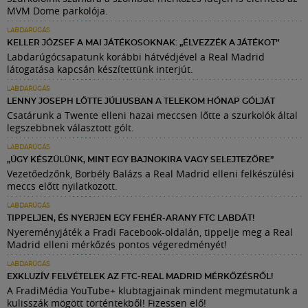
MVM Dome parkolója.
LABDARÚGÁS
KELLER JÓZSEF A MAI JÁTÉKOSOKNAK: „ÉLVEZZÉK A JÁTÉKOT”
Labdarúgócsapatunk korábbi hátvédjével a Real Madrid
látogatása kapcsán készítettünk interjút.
LABDARÚGÁS
LENNY JOSEPH LŐTTE JÚLIUSBAN A TELEKOM HÓNAP GÓLJÁT
Csatárunk a Twente elleni hazai meccsen lőtte a szurkolók által
legszebbnek választott gólt.
LABDARÚGÁS
„ÚGY KÉSZÜLÜNK, MINT EGY BAJNOKIRA VAGY SELEJTEZŐRE”
Vezetőedzőnk, Borbély Balázs a Real Madrid elleni felkészülési
meccs előtt nyilatkozott.
LABDARÚGÁS
TIPPELJEN, ÉS NYERJEN EGY FEHÉR-ARANY FTC LABDÁT!
Nyereményjáték a Fradi Facebook-oldalán, tippelje meg a Real
Madrid elleni mérkőzés pontos végeredményét!
LABDARÚGÁS
EXKLUZÍV FELVÉTELEK AZ FTC-REAL MADRID MÉRKŐZÉSRŐL!
A FradiMédia YouTube+ klubtagjainak mindent megmutatunk a
kulisszák mögött történtekből! Fizessen elő!