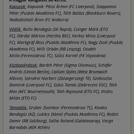
Kapusok:
Kapusok: Pécsi Ármin (FC Liverpool), Szappanos
Péter (Puskás Akadémia FC), Tóth Balázs (Blackburn Rovers),
Yaakobishvili Áron (FC Andorra)
Védők:
Bolla Bendegúz (SK Rapid), Csinger Márk (ETO
FC), Dárdai Márton (Hertha BSC), Kerkez Milos (Liverpool
FC), Markgráf Ákos (Puskás Akadémia FC), Nagy Zsolt (Puskás
Akadémia FC), Willi Orbán (RB Leipzig), Osváth
Attila (Ferencvárosi TC), Szűcs Kornél (FK Vojvodina)
Középpályások:
Baráth Péter (Sigma Olomouc), Schäfer
András (Union Berlin), Callum Styles (West Bromwich
Albion), Szendrei Norbert (Zalaegerszegi TE), Szoboszlai
Dominik (Liverpool FC), Szűcs Tamás (Debreceni VSC), Tóth
Alex (AFC Bournemouth), Tóth Rajmund (ETO FC), Vitális
Milán (ETO FC)
Támadók:
Gruber Zsombor (Ferencvárosi TC), Kovács
Bendegúz (AZ), Lukács Dániel (Puskás Akadémia FC), Redzic
Damir (RB Salzburg), Sallai Roland (Galatasaray), Varga
Barnabás (AEK Athén)