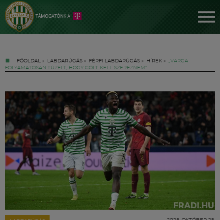
FŐOLDAL
»
LABDARÚGÁS
»
FÉRFI LABDARÚGÁS
»
HÍREK
»
„VARGA
FOLYAMATOSAN TÜZELT, HOGY GÓLT KELL SZEREZNEM”
Jegyek
FM YouTube +
Hírek
2025. OKTÓBER 25.