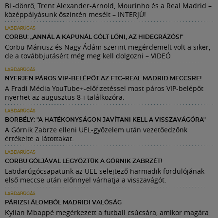
BL-döntő, Trent Alexander-Arnold, Mourinho és a Real Madrid –
középpályásunk őszintén mesélt – INTERJÚ!
LABDARÚGÁS
CORBU: „ANNÁL A KAPUNÁL GÓLT LŐNI, AZ HIDEGRÁZÓS!"
Corbu Máriusz és Nagy Ádám szerint megérdemelt volt a siker,
de a továbbjutásért még meg kell dolgozni – VIDEÓ
LABDARÚGÁS
NYERJEN PÁROS VIP-BELÉPŐT AZ FTC–REAL MADRID MECCSRE!
A Fradi Média YouTube+-előfizetéssel most páros VIP-belépőt
nyerhet az augusztus 8-i találkozóra.
LABDARÚGÁS
BORBÉLY: "A HATÉKONYSÁGON JAVÍTANI KELL A VISSZAVÁGÓRA"
A Górnik Zabrze elleni UEL-győzelem után vezetőedzőnk
értékelte a látottakat.
LABDARÚGÁS
CORBU GÓLJÁVAL LEGYŐZTÜK A GÓRNIK ZABRZÉT!
Labdarúgócsapatunk az UEL-selejtező harmadik fordulójának
első meccse után előnnyel várhatja a visszavágót.
LABDARÚGÁS
PÁRIZSI ÁLOMBÓL MADRIDI VALÓSÁG
Kylian Mbappé megérkezett a futball csúcsára, amikor magára