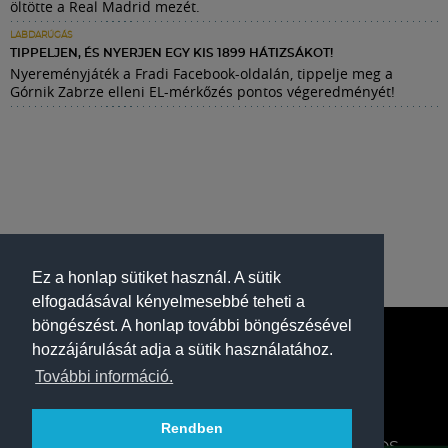
öltötte a Real Madrid mezét.
LABDARÚGÁS
TIPPELJEN, ÉS NYERJEN EGY KIS 1899 HÁTIZSÁKOT!
Nyereményjáték a Fradi Facebook-oldalán, tippelje meg a
Górnik Zabrze elleni EL-mérkőzés pontos végeredményét!
Ez a honlap sütiket használ. A sütik
elfogadásával kényelmesebbé teheti a
böngészést. A honlap további böngészésével
hozzájárulását adja a sütik használatához.
További információ.
Rendben
A FERENCVÁROSI TORNA CLUB HIVATALOS