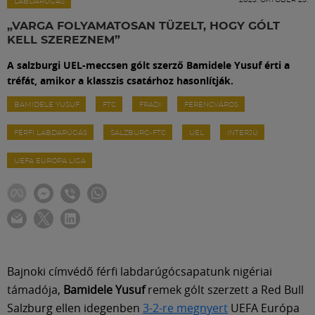
Labdarúgás
LABDARÚGÁS
„VARGA FOLYAMATOSAN TÜZELT, HOGY GÓLT
KELL SZEREZNEM”
Szakosztályok
A salzburgi UEL-meccsen gólt szerző Bamidele Yusuf érti a
tréfát, amikor a klasszis csatárhoz hasonlítják.
Meccscenter
BAMIDELE YUSUF
FTC
FRADI
FERENCVÁROS
FÉRFI LABDARÚGÁS
SALZBURG-FTC
UEL
INTERJÚ
Klub
UEFA EURÓPA LIGA
Szolgáltatások
Shop
Közösség
Bajnoki címvédő férfi labdarúgócsapatunk nigériai
támadója,
Bamidele Yusuf
remek gólt szerzett a Red Bull
Salzburg ellen idegenben
3-2-re megnyert
UEFA Európa