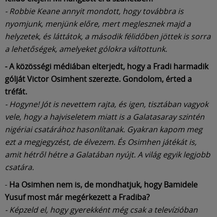
- Robbie Keane annyit mondott, hogy továbbra is
nyomjunk, menjünk előre, mert meglesznek majd a
helyzetek, és láttátok, a második félidőben jöttek is sorra
a lehetőségek, amelyeket gólokra váltottunk.
- A közösségi médiában elterjedt, hogy a Fradi harmadik
gólját Victor Osimhent szerezte. Gondolom, érted a
tréfát.
- Hogyne! Jót is nevettem rajta, és igen, tisztában vagyok
vele, hogy a hajviseletem miatt is a Galatasaray szintén
nigériai csatárához hasonlítanak. Gyakran kapom meg
ezt a megjegyzést, de élvezem. És Osimhen játékát is,
amit hétről hétre a Galatában nyújt. A világ egyik legjobb
csatára.
-
Ha Osimhen nem is, de mondhatjuk, hogy Bamidele
Yusuf most már megérkezett a Fradiba?
- Képzeld el, hogy gyerekként még csak a televízióban