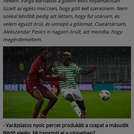
nekem. Varga Barnabás a gólom előtt folyamatosan
tüzelt az egész meccsen, hogy gólt kell szereznem. Nem
sokkal később pedig azt láttam, hogy fut utánam, és
velem együtt örül, és ünnepli a gólomat. Csatártársam,
Alekszandar Pesics is nagyon örült, azt mondta, hogy
megérdemeltem.
- Varázslatos nyolc percet produkált a csapat a második
félidő elején. Mi hangzott el a szünetben?