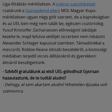
Múzeum
Liga-főtáblás mérkőzésen. A
nyáron szerződtetett
csatárunk a
Szarvaskend elleni
MOL Magyar Kupa-
English
mérkőzésen ugyan négy gólt szerzett, de a bajnokságban
és az UEL-ben még nem talált be, egészen csütörtökig.
Yusuf Kristoffer Zachariassen előrevágott labdáját
kezelte le, majd lefutva védőjét ziccerben nem hibázott
Alexander Schlager kapussal szemben. Támadónkkal a
meccsről, Robbie Keane öltözői beszédéről, a közösségi
médiában terjedő vicces állításokról és gyerekkori
álmáról beszélgettünk.
- Szívből gratulálunk az első UEL-gólodhoz! Gyorsan
hazautaztunk, de te tudtál aludni?
- Dehogy, el sem akartam aludni! Hihetetlen éjszaka volt
számomra.