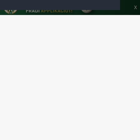
HONLAPJA
X
SAJTÓCENTER
KAPCSOLAT
IMPRESSZUM
MODERÁLÁSI ALAPELVEK
HONLAP ADATKEZELÉSI TÁJÉKOZTATÓ
A Ferencvárosi Torna Club hivatalos honlapja
Az oldalon található írott és képi anyagok csak a forrás pontos
megjelölésével, internetes felhasználás esetén aktív hivatkozással
használhatóak fel.