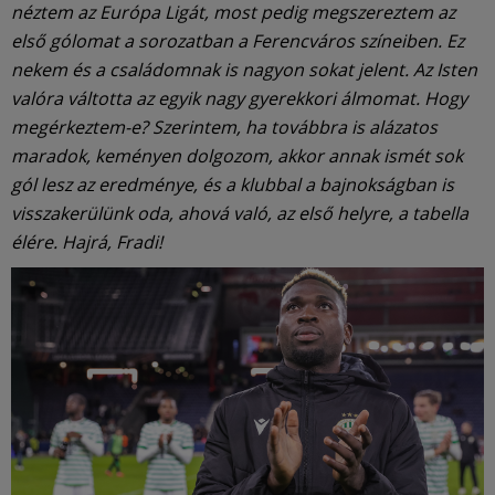
néztem az Európa Ligát, most pedig megszereztem az
első gólomat a sorozatban a Ferencváros színeiben. Ez
nekem és a családomnak is nagyon sokat jelent. Az Isten
valóra váltotta az egyik nagy gyerekkori álmomat. Hogy
megérkeztem-e? Szerintem, ha továbbra is alázatos
maradok, keményen dolgozom, akkor annak ismét sok
gól lesz az eredménye, és a klubbal a bajnokságban is
visszakerülünk oda, ahová való, az első helyre, a tabella
élére. Hajrá, Fradi!