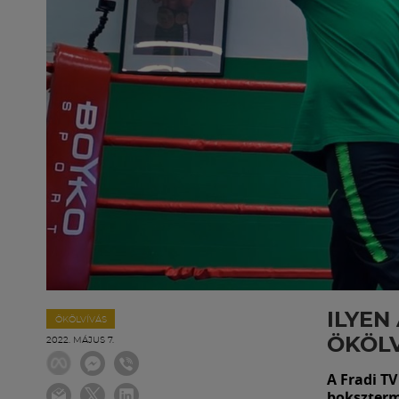
ILYEN
ÖKÖLVÍVÁS
ÖKÖLV
2022. MÁJUS 7.
A Fradi TV
bokszterm