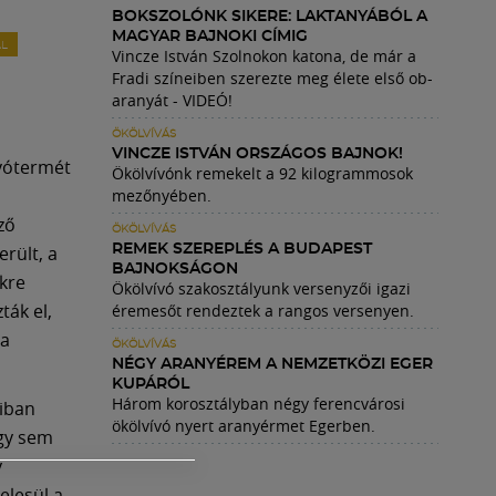
BOKSZOLÓNK SIKERE: LAKTANYÁBÓL A
MAGYAR BAJNOKI CÍMIG
ÁL
Vincze István Szolnokon katona, de már a
Fradi színeiben szerezte meg élete első ob-
aranyát - VIDEÓ!
ÖKÖLVÍVÁS
VINCZE ISTVÁN ORSZÁGOS BAJNOK!
vótermét
Ökölvívónk remekelt a 92 kilogrammosok
mezőnyében.
ző
ÖKÖLVÍVÁS
erült, a
REMEK SZEREPLÉS A BUDAPEST
BAJNOKSÁGON
kre
Ökölvívó szakosztályunk versenyzői igazi
ták el,
éremesőt rendeztek a rangos versenyen.
 a
ÖKÖLVÍVÁS
NÉGY ARANYÉREM A NEMZETKÖZI EGER
KUPÁRÓL
Három korosztályban négy ferencvárosi
diban
ökölvívó nyert aranyérmet Egerben.
ogy sem
y
elesül a