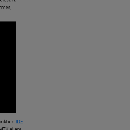
érmes,
künkben
IDE
MTK elleni