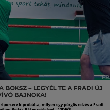
 A BOKSZ – LEGYÉL TE A FRADI ÚJ
ÍVÓ BAJNOKA!
 riportere kipróbálta, milyen egy pörgős edzés a Fradi
ében Bedák Pál vezetésével – VIDEÓ!