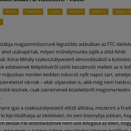
BOKSZ
TOBORZÓ
VIDEÓ
FRADITV
FRADI TV
BEDÁK P
Y
 stábja magazinműsorunk legutóbbi adásában az FTC ökölví
l, ahol utánajártak, milyen műhelymunka zajlik a zöld-fehér
ál. Kótai Mihály szakosztályvezető elmondásából a különbö
k edzéseinek felépítéséről szóló beszámoló mellett az is kid
y májusban minden kedden toborzó nyílt napot tart, amelye
szeretettel várnak – akár olyanokat is, akik még nem határoz
olók lesznek, csak szeretnének közelebbről megismerkedni
.
ire igaz a szakosztályvezető előző állítása, miszerint a Fra
rki kipróbálhatja az ökölvívást, mi sem bizonyítja jobban, h
em Bedák Pál vezetőedzőnek nem volt kifogása az ellen, hog
 mire megy a rutinos tréner egy tényleg teljesen kezdővel, j