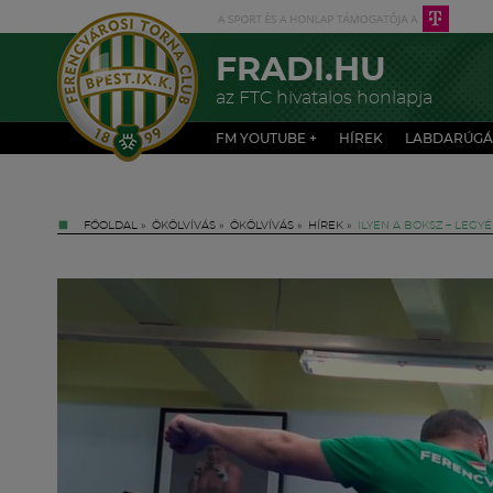
FRADI.HU
az FTC hivatalos honlapja
FM YOUTUBE +
HÍREK
LABDARÚGÁ
FŐOLDAL
»
ÖKÖLVÍVÁS
»
ÖKÖLVÍVÁS
»
HÍREK
»
ILYEN A BOKSZ – LEGYÉ