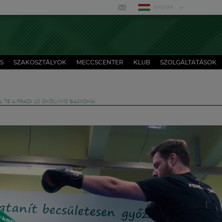
MAGYAR
S
SZAKOSZTÁLYOK
MECCSCENTER
KLUB
SZOLGÁLTATÁSOK
L TE A FRADI ÚJ ÖKÖLVÍVÓ BAJNOKA!