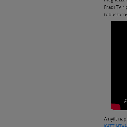
Fradi TV ri
többszörös
A nyílt na
KATTINTVA