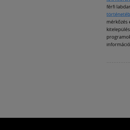
férfi labd
történetéb
mérkőzés el
kitelepülé
programo
informáci