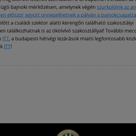
arúgó bajnoki mérkőzésen, amelynek végén
szurkolóink az a
en először együtt ünnepelhetnek a pályán a bajnokcsapatta
őtt a családi szektor alatti kerengőn található szakosztályi
sen találkozhatnak is az ökölvívó szakosztállyal! További mec
k
ITT
, a budapesti hétvégi lezárások miatti legfontosabb köz
ók
ITT
!