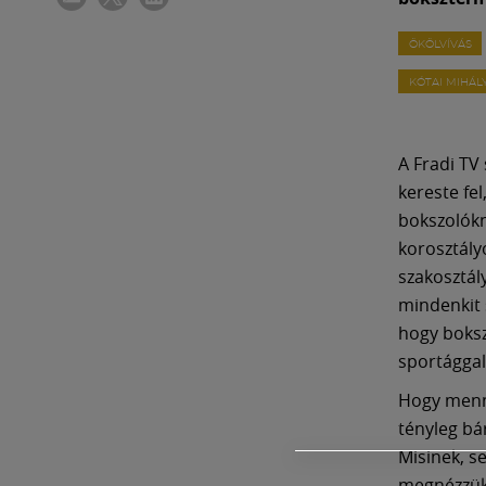
ÖKÖLVÍVÁS
KÓTAI MIHÁL
A Fradi TV
kereste fe
bokszolókn
korosztályo
szakosztál
mindenkit 
hogy boksz
sportággal
Hogy menny
tényleg bá
Misinek, s
megnézzük,