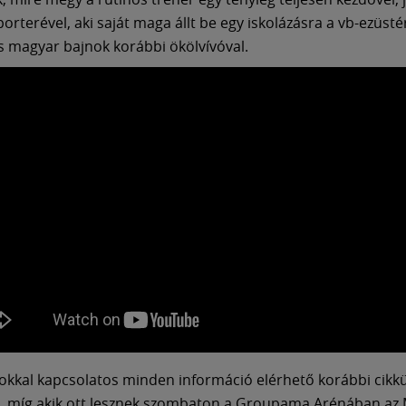
porterével, aki saját maga állt be egy iskolázásra a vb-ezüst
 magyar bajnok korábbi ökölvívóval.
pokkal kapcsolatos minden információ elérhető korábbi cik
, míg akik ott lesznek szombaton a Groupama Arénában az 