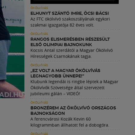
ÖKÖLVÍVÁS
ELHUNYT SZÁNTÓ IMRE, ÖCSI BÁCSI
Az FTC ökölvívó szakosztályának egykori
szakmai igazgatója 82 éves volt.
ÖKÖLVÍVÁS
RANGOS ELISMERÉSBEN RÉSZESÜLT
ELSŐ OLIMPIAI BAJNOKUNK
Kocsis Antal szerdától a Magyar Ökölvívó
Hírességek Csarnokának tagja.
ÖKÖLVÍVÁS
„EZ VOLT A MAGYAR ÖKÖLVÍVÁS
LEGNAGYOBB ÜNNEPE!”
Klubunk legendái is ringbe léptek a Magyar
Ökölvívók Szövetsége által szervezett
jubileumi gálán – VIDEÓ!
ÖKÖLVÍVÁS
BRONZÉREM AZ ÖKÖLVÍVÓ ORSZÁGOS
BAJNOKSÁGON
A ferencvárosi Kozák Kevin 60
kilogrammban állhatott fel a dobogóra.
ÖKÖLVÍVÁS