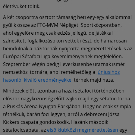
Múzeum
életévüket töltik.
A két csoportra osztott társaság heti egy-egy alkalommal
English
gyűlik össze az FTC-MVM Népligeti Sportközpontban,
ahol egyelőre még csak edzés jellegű, de játékkal
színesített foglalkozásokon vettek részt, de hamarosan
beindulnak a házitornák nyújtotta megmérettetések is az
Európai Sétafoci Liga követelményeinek megfelelően.
Szeptember végén pedig Leverkusenbe utaznak ismét
nemzetközi tornára, ahol remélhetőleg a
júniusihoz
hasonló, kiváló eredményekkel
térnek majd haza.
Mindezek előtt azonban a hazai sétafoci történetében
először nagyközönség előtt zajlik majd egy sétafocitorna
a Puskás Aréna Nyugati Parkjában. Hogy ne csak szimpla
tétnélküli, baráti foci legyen, arról a debreceni Józsa
Kickers csapata gondoskodik. Hazánk második
sétafocicsapata, az
első klubközi megmérettetésen
egy