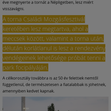
éve megnyerte a tornát a Népligetben, lesz miért
visszavágni.
A torna Családi Mozgásfesztivál
keretében lesz megtartva, ahol a
meccsek között, valamint a torna után,
délután korlátlanul is lesz a rendezvény
vendégeinek lehetősége próbát tenni a
park focipályáján.
A célkorosztály továbbra is az 50 év felettiek nemtől
függetlenül, de természetesen a fiatalabbak is jöhetnek,
amennyiben kedvet kapnak.