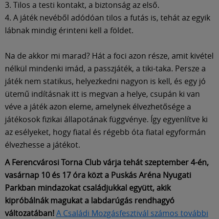
3. Tilos a testi kontakt, a biztonság az első.
4. A játék nevéből adódóan tilos a futás is, tehát az egyik
lábnak mindig érinteni kell a földet.
Na de akkor mi marad? Hát a foci azon része, amit kivétel
nélkül mindenki imád, a passzjáték, a tiki-taka. Persze a
játék nem statikus, helyezkedni nagyon is kell, és egy jó
ütemű indításnak itt is megvan a helye, csupán ki van
véve a játék azon eleme, amelynek élvezhetősége a
játékosok fizikai állapotának függvénye. Így egyenlítve ki
az esélyeket, hogy fiatal és régebb óta fiatal egyformán
élvezhesse a játékot.
A Ferencvárosi Torna Club várja tehát szeptember 4-én,
vasárnap 10 és 17 óra közt a Puskás Aréna Nyugati
Parkban mindazokat családjukkal együtt, akik
kipróbálnák magukat a labdarúgás rendhagyó
változatában!
A Családi Mozgásfesztivál számos további