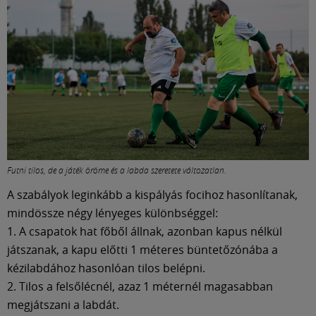
Futni tilos, de a játék öröme és a labda szeretete változatlan.
A szabályok leginkább a kispályás focihoz hasonlítanak,
mindössze négy lényeges különbséggel:
1. A csapatok hat főből állnak, azonban kapus nélkül
játszanak, a kapu előtti 1 méteres büntetőzónába a
kézilabdához hasonlóan tilos belépni.
2. Tilos a felsőlécnél, azaz 1 méternél magasabban
megjátszani a labdát.