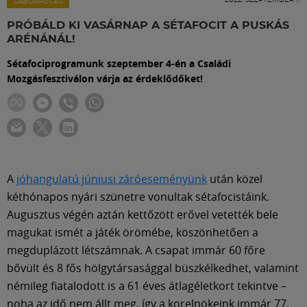
Labdarúgás
LABDARÚGÁS
PRÓBÁLD KI VASÁRNAP A SÉTAFOCIT A PUSKÁS
ARÉNÁNÁL!
Szakosztályok
Sétafociprogramunk szeptember 4-én a Családi
Mozgásfesztiválon várja az érdeklődőket!
Meccscenter
Klub
Szolgáltatások
A
jóhangulatú júniusi záróeseményünk
után közel
kéthónapos nyári szünetre vonultak sétafocistáink.
Augusztus végén aztán kettőzött erővel vetették bele
Shop
magukat ismét a játék örömébe, köszönhetően a
megduplázott létszámnak. A csapat immár 60 főre
Közösség
bővült és 8 fős hölgytársasággal büszkélkedhet, valamint
némileg fiatalodott is a 61 éves átlagéletkort tekintve –
noha az idő nem állt meg, így a korelnökeink immár 77.