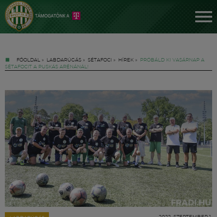
FŐOLDAL
»
LABDARÚGÁS
»
SÉTAFOCI
»
HÍREK
»
PRÓBÁLD KI VASÁRNAP A
SÉTAFOCIT A PUSKÁS ARÉNÁNÁL!
Jegyek
FM YouTube +
Hírek
2022. SZEPTEMBER 1.