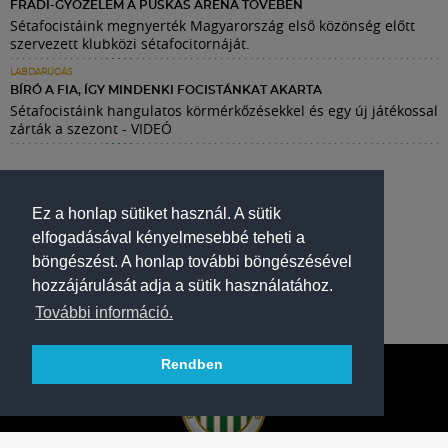
FRADI-GYŐZELEM A PUSKÁS ARÉNA TÖVÉBEN
Sétafocistáink megnyerték Magyarország első közönség előtt
szervezett klubközi sétafocitornáját.
LABDARÚGÁS
BÍRÓ A FIA, ÍGY MINDENKI FOCISTÁNKAT AKARTA
Sétafocistáink hangulatos körmérkőzésekkel és egy új játékossal
zárták a szezont - VIDEÓ
Ez a honlap sütiket használ. A sütik
elfogadásával kényelmesebbé teheti a
böngészést. A honlap további böngészésével
hozzájárulását adja a sütik használatához.
További információ.
Rendben