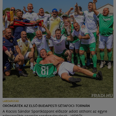
LABDARÚGÁS
ÖRÖMJÁTÉK AZ ELSŐ BUDAPESTI SÉTAFOCI-TORNÁN
A Kocsis Sándor Sportközpont először adott otthont az egyre
népszerűbb sportág rendezvényének - VIDEÓ!