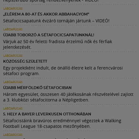
LABDARÚGÁS
„ELÉREM A 80-AT ÉS AKKOR ABBAHAGYOM”
Sétafocicsapatunk évzáró tornáján jártunk – VIDEÓ!
LABDARÚGÁS
ÚJABB TOBORZÓ A SÉTAFOCICSAPATUNKNÁL!
Várjuk az 50 év feletti fradista érzelmű nők és férfiak
jelentkezését.
LABDARÚGÁS
KÖZÖSSÉG SZÜLETETT
Egy projektként indult, de önálló életre kelt a ferencvárosi
sétafoci program.
LABDARÚGÁS
ÚJABB MÉRFÖLDKŐ SÉTAFOCIBAN
Három egyesület, összesen 40 játékosának részvételével zajlott
a 3. klubközi sétafocitorna a Népligetben.
LABDARÚGÁS
5. HELY A BAYER LEVERKUSEN OTTHONÁBAN
Sétafocistáink bravúros eredménnyel végeztek a Walking
Football League 18-csapatos mezőnyében.
LABDARÚGÁS