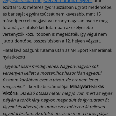
Múzeum
vegyesúszásban megszerzett hatodik helyezés
után
ezúttal 1500 méteres gyorsúszásban ugrott medencébe,
és bár saját egyéni csúcsát nem kevesebb, mint 15
English
másodperccel megjavítva toronymagasan nyerte meg
futamát, az utolsó két futamban az esélyesebb
versenyzők közül többen is megelőzték, így végül nem
jutott döntőbe, összesítésben a 12. helyen végzett.
Fiatal kiválóságunk futama után az M4 Sport kameráinak
nyilatkozott.
„Egyedül úszni mindig nehéz. Nagyon-nagyon sok
versenyen kellett a mostanihoz hasonlóan egyedül
úsznom korábban ezen a távon, de ezt nem lehet
megszokni”
– kezdte beszámolóját
Mihályvári-Farkas
Viktória
.
„Az első ötszáz méter még jó volt, mert az egyes
pályán a török lány nagyon megindult és így tudtam őt
figyelni és követni, de utána ezer méteren át teljesen
egyedül úsztam. Az utolsó ötszázon már a hatos pálya