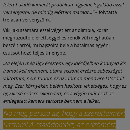
felett haladó kamerát próbáltam figyelni, legalább azzal
versenyezni, de mindig előttem maradt…”
– folytatta
tréfásan versenyzőnk.
Viki, aki számára ezzel véget ért az olimpia, korát
meghazudtoló érettséggel és rendkívül meghatóan
beszélt arról, mi hajszolta bele a hatalmas egyéni
csúcsot hozó teljesítménybe.
„Az elején még úgy éreztem, egy idézőjelben könnyed kis
iramot kell mennem, utána viszont érzésre sebességet
váltottam, nem tudom ez az időmön mennyire látszódik
meg. Ezer környékén belém hasított, lehetséges, hogy ez
egy kissé erősre sikeredett, és a végén már csak az
emlegetett kamera tartotta bennem a lelket.
No meg persze az, hogy a szeretteimért
úsztam! A családomért, az edzőmért,