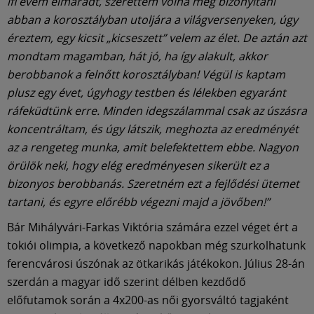
ifi évem elmaradt, szerettem volna még bizonyítani
abban a korosztályban utoljára a világversenyeken, úgy
éreztem, egy kicsit „kicseszett” velem az élet. De aztán azt
mondtam magamban, hát jó, ha így alakult, akkor
berobbanok a felnőtt korosztályban! Végül is kaptam
plusz egy évet, úgyhogy testben és lélekben egyaránt
ráfeküdtünk erre. Minden idegszálammal csak az úszásra
koncentráltam, és úgy látszik, meghozta az eredményét
az a rengeteg munka, amit belefektettem ebbe. Nagyon
örülök neki, hogy elég eredményesen sikerült ez a
bizonyos berobbanás. Szeretném ezt a fejlődési ütemet
tartani, és egyre előrébb végezni majd a jövőben!”
Bár Mihályvári-Farkas Viktória számára ezzel véget ért a
tokiói olimpia, a következő napokban még szurkolhatunk
ferencvárosi úszónak az ötkarikás játékokon. Július 28-án
szerdán a magyar idő szerint délben kezdődő
előfutamok során a 4x200-as női gyorsváltó tagjaként