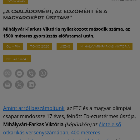
Labdarúgás
TOKIÓ 2020
„A CSALÁDOMÉRT, AZ EDZŐMÉRT ÉS A
MAGYAROKÉRT ÚSZTAM!”
Szakosztályok
Mihályvári-Farkas Viktória nyilatkozott második száma, az
1500 méteres gyorsúszás előfutamai után.
Meccscenter
OLIMPIA
TOKIÓ 2020
ÚSZÁS
MIHÁLYVÁRI-FARKAS VIKTÓRIA
NYILATKOZAT
Klub
Szolgáltatások
Shop
Amint arról beszámoltunk
, az FTC és a magyar olimpiai
csapat mindössze 17 éves, felnőtt Eb-ezüstérmes úszója,
Közösség
Mihályvári-Farkas Viktória
(képünkön)
az
élete első
ötkarikás versenyszámában, 400 méteres