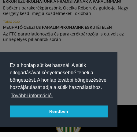
EKKOR SZURKOLHATUNK A FRADISTÁKNAK A PARALIMPIÁN!
Elsőként parakerékpározónk, Ocelka Róbert és guide-ja, Nagy
Gergely kezdi meg a küzdelmeket Tokióban.
TOKIÓ 2020
MEGHATÓ GESZTUS PARALIMPIKONJAINK ESKÜTÉTELÉN
Az FTC paratriatlonozója és parakerékpározója is ott volt az
ünnepélyes pillanatok során.
Ez a honlap sütiket használ. A sütik
elfogadásával kényelmesebbé teheti a
böngészést. A honlap további böngészésével
hozzájárulását adja a sütik használatához.
További információ.
Rendben