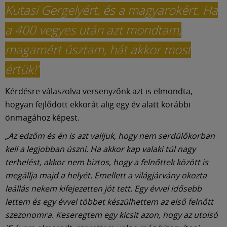
Kutasi Gergelyért, és a magyarokért. Ha
a 400 vegyes után azt mondtam,
magamért úsztam, hát akkor most
értük!”
Kérdésre válaszolva versenyzőnk azt is elmondta,
hogyan fejlődött ekkorát alig egy év alatt korábbi
önmagához képest.
„Az edzőm és én is azt valljuk, hogy nem serdülőkorban
kell a legjobban úszni. Ha akkor kap valaki túl nagy
terhelést, akkor nem biztos, hogy a felnőttek között is
megállja majd a helyét. Emellett a világjárvány okozta
leállás nekem kifejezetten jót tett. Egy évvel idősebb
lettem és egy évvel többet készülhettem az első felnőtt
szezonomra. Keseregtem egy kicsit azon, hogy az utolsó