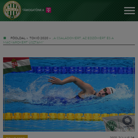
FŐOLDAL
»
TOKIÓ 2020
»
„A CSALÁDOMÉRT, AZ EDZŐMÉRT ÉS A
MAGYAROKÉRT ÚSZTAM!”
Jegyek
FM YouTube +
Hírek
2021. JÚLIUS 26.