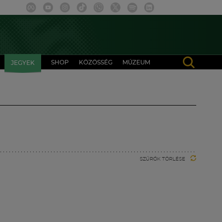
SHOP
KÖZÖSSÉG
MÚZEUM
JEGYEK
SZŰRŐK TÖRLÉSE