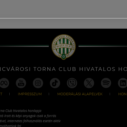
NCVÁROSI TORNA CLUB HIVATALOS H
T
IMPRESSZUM
MODERÁLÁSI ALAPELVEK
HON
rna Club hivatalos honlapja
tó írott és képi anyagok csak a forrás
vel, internetes felhasználás esetén aktív
ználhatóak fel.