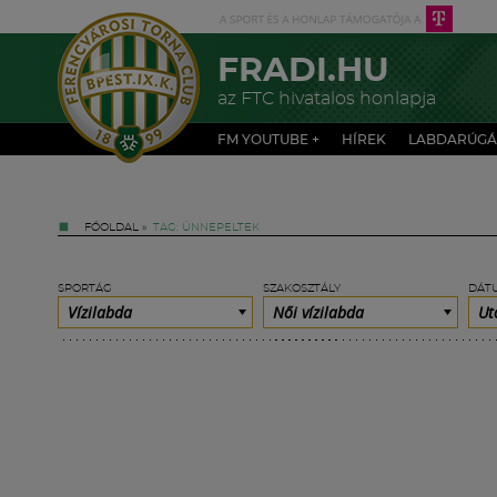
FRADI.HU
az FTC hivatalos honlapja
FM YOUTUBE +
HÍREK
LABDARÚGÁ
FŐOLDAL
»
TAG: ÜNNEPELTEK
SPORTÁG
SZAKOSZTÁLY
DÁT
Vízilabda
Női vízilabda
Ut