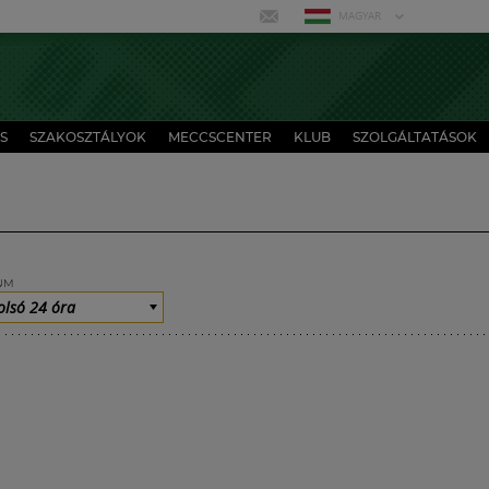
MAGYAR
S
SZAKOSZTÁLYOK
MECCSCENTER
KLUB
SZOLGÁLTATÁSOK
UM
olsó 24 óra