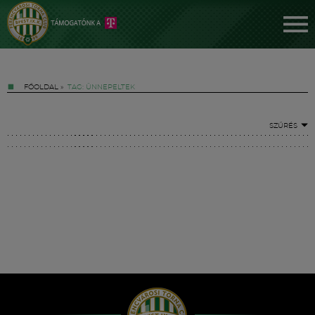
FŐOLDAL
»
TAG: ÜNNEPELTEK
SZŰRÉS
Jegyek
FM YouTube +
Hírek