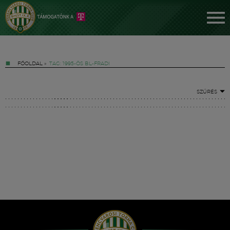
FŐOLDAL
»
TAG: 1995-ÖS BL-FRADI
SZŰRÉS
Jegyek
FM YouTube +
Hírek