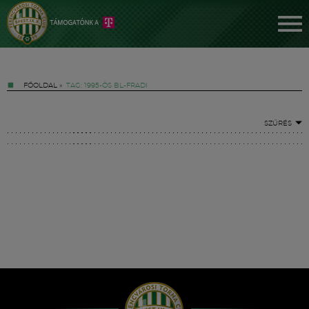
FŐOLDAL
»
TAG: 1995-ÖS BL-FRADI
SZŰRÉS
Jegyek
FM YouTube +
Hírek