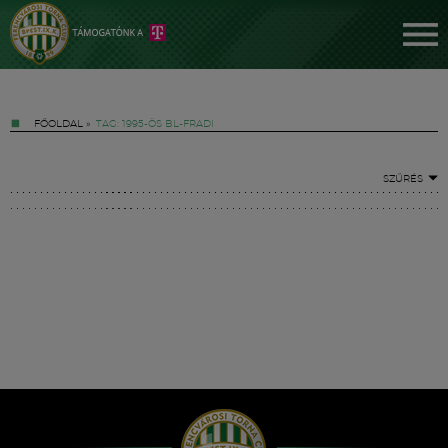
FŐOLDAL
»
TAG: 1995-ÖS BL-FRADI
SZŰRÉS
Jegyek
FM YouTube +
Hírek