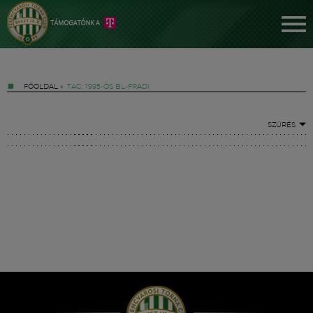
FŐOLDAL
»
TAG: 1995-ÖS BL-FRADI
SZŰRÉS
Jegyek
FM YouTube +
Hírek