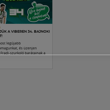
S
ÜK A VIBEREN 34. BAJNOKI
T!
most legújabb
omagunkat, és üzenjen
 Fradi-szurkoló barátainak a