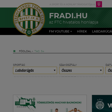
FRADI.HU
az FTC hivatalos honlapja
FM YOUTUBE +
HÍREK
LABDARÚGÁ
FŐOLDAL
»
TAG: 34
SPORTÁG
SZAKOSZTÁLY
DÁT
Labdarúgás
Összes
Ös