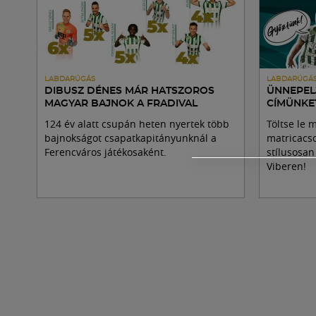
LABDARÚGÁS
LABDARÚGÁ
DIBUSZ DÉNES MÁR HATSZOROS
ÜNNEPELJ
MAGYAR BAJNOK A FRADIVAL
CÍMÜNKE
124 év alatt csupán heten nyertek több
Töltse le 
bajnokságot csapatkapitányunknál a
matricacs
Ferencváros játékosaként.
stílusosan
Viberen!