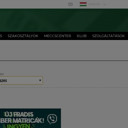
MAGYAR
S
SZAKOSZTÁLYOK
MECCSCENTER
KLUB
SZOLGÁLTATÁSOK
UM
szes