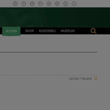
SHOP
KÖZÖSSÉG
MÚZEUM
JEGYEK
SZŰRŐK TÖRLÉSE