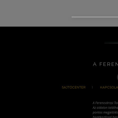
A FERE
SAJTÓCENTER
KAPCSOLA
A Ferencvárosi To
Az oldalon találha
pontos megjelölésé
hivatkozással has