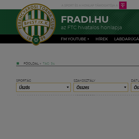
FRADI.HU
az FTC hivatalos honlapja
FM YOUTUBE +
HÍREK
LABDARÚGÁ
FŐOLDAL
»
TAG: 34
SPORTÁG
SZAKOSZTÁLY
DÁT
Úszás
Összes
Ös