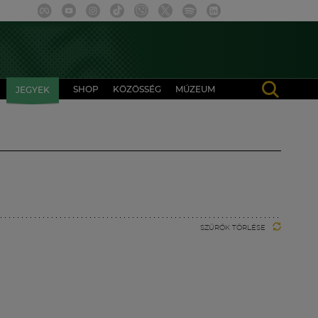
SHOP
KÖZÖSSÉG
MÚZEUM
JEGYEK
SZŰRŐK TÖRLÉSE