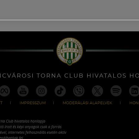
NCVÁROSI TORNA CLUB HIVATALOS H
T
IMPRESSZUM
MODERÁLÁSI ALAPELVEK
HON
rna Club hivatalos honlapja
tó írott és képi anyagok csak a forrás
vel, internetes felhasználás esetén aktív
ználhatóak fel.