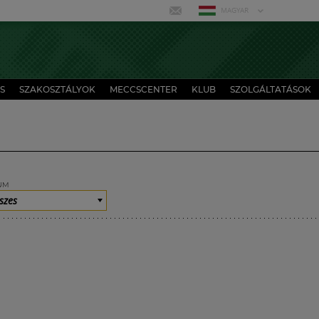
MAGYAR
S
SZAKOSZTÁLYOK
MECCSCENTER
KLUB
SZOLGÁLTATÁSOK
UM
szes