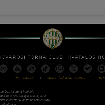
NCVÁROSI TORNA CLUB HIVATALOS H
T
IMPRESSZUM
MODERÁLÁSI ALAPELVEK
HON
rna Club hivatalos honlapja
tó írott és képi anyagok csak a forrás
vel, internetes felhasználás esetén aktív
ználhatóak fel.