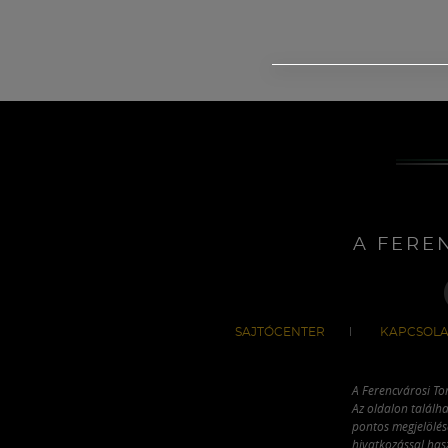
A FERE
SAJTÓCENTER
KAPCSOLA
A Ferencvárosi To
Az oldalon találha
pontos megjelölésé
hivatkozással has