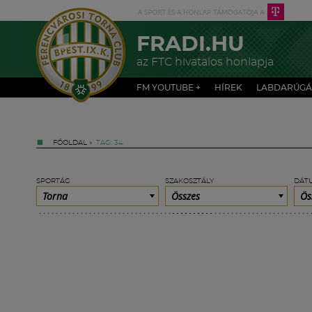
FRADI.HU
az FTC hivatalos honlapja
FM YOUTUBE +
HÍREK
LABDARÚGÁ
FŐOLDAL
»
TAG: 34
SPORTÁG
SZAKOSZTÁLY
DÁT
Torna
Összes
Ös