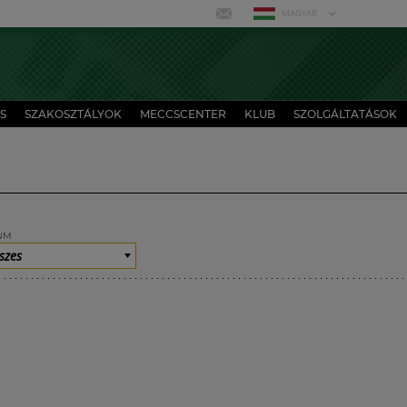
MAGYAR
S
SZAKOSZTÁLYOK
MECCSCENTER
KLUB
SZOLGÁLTATÁSOK
UM
szes