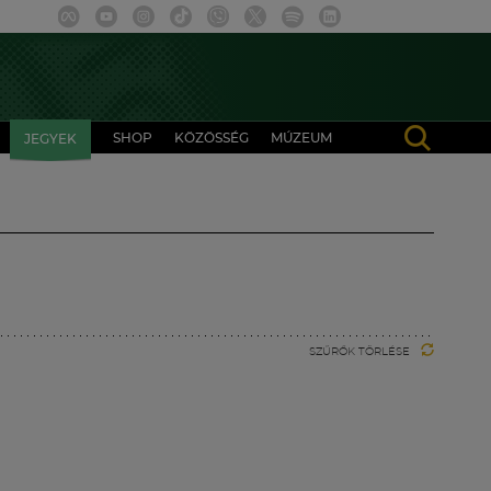
SHOP
KÖZÖSSÉG
MÚZEUM
JEGYEK
SZŰRŐK TÖRLÉSE