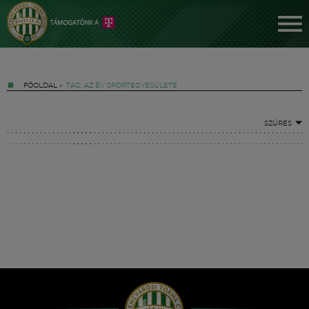
FŐOLDAL
»
TAG: AZ ÉV SPORTEGYESÜLETE
SZŰRÉS
Jegyek
FM YouTube +
Hírek