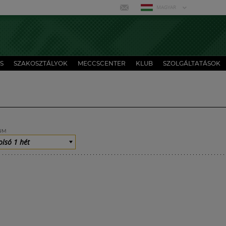
MAGYAR
S
SZAKOSZTÁLYOK
MECCSCENTER
KLUB
SZOLGÁLTATÁSOK
UM
olsó 1 hét