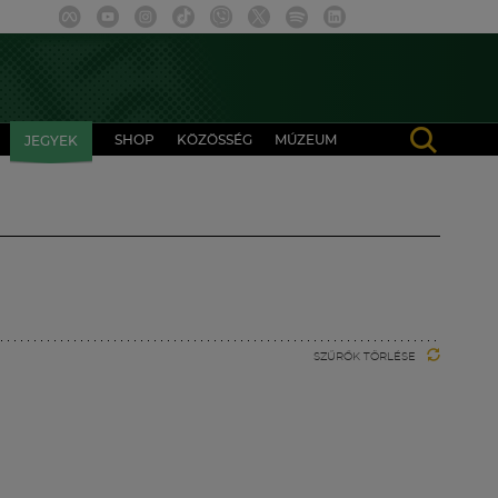
SHOP
KÖZÖSSÉG
MÚZEUM
JEGYEK
SZŰRŐK TÖRLÉSE