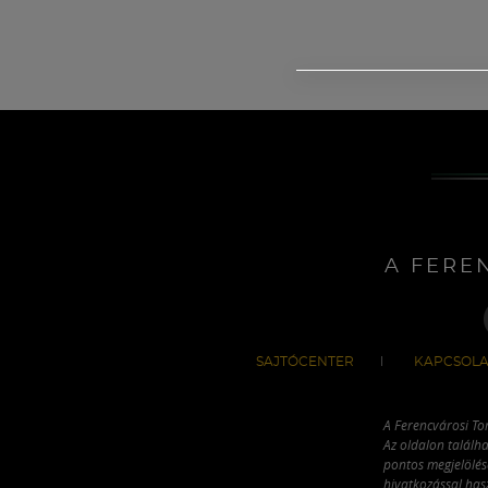
A FERE
SAJTÓCENTER
KAPCSOLA
A Ferencvárosi To
Az oldalon találha
pontos megjelölésé
hivatkozással has