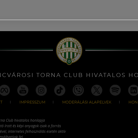
NCVÁROSI TORNA CLUB HIVATALOS H
T
IMPRESSZUM
MODERÁLÁSI ALAPELVEK
HON
rna Club hivatalos honlapja
tó írott és képi anyagok csak a forrás
vel, internetes felhasználás esetén aktív
ználhatóak fel.