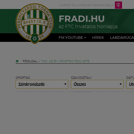
FRADI.HU
az FTC hivatalos honlapja
FM YOUTUBE +
HÍREK
LABDARÚGÁ
FŐOLDAL
»
TAG: AZ ÉV SPORTEGYESÜLETE
SPORTÁG
SZAKOSZTÁLY
DÁT
Szinkronúszás
Összes
Ut