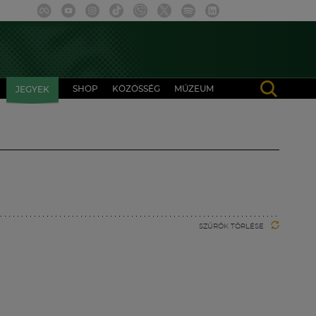
SHOP
KÖZÖSSÉG
MÚZEUM
JEGYEK
SZŰRŐK TÖRLÉSE