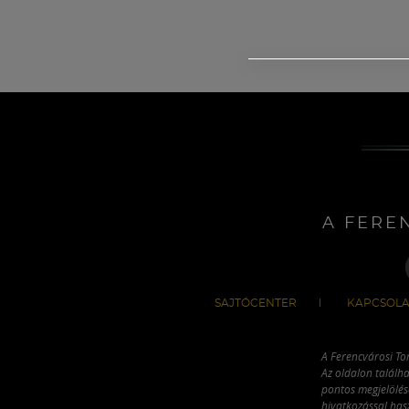
A FERE
SAJTÓCENTER
KAPCSOLA
A Ferencvárosi To
Az oldalon találha
pontos megjelölésé
hivatkozással has