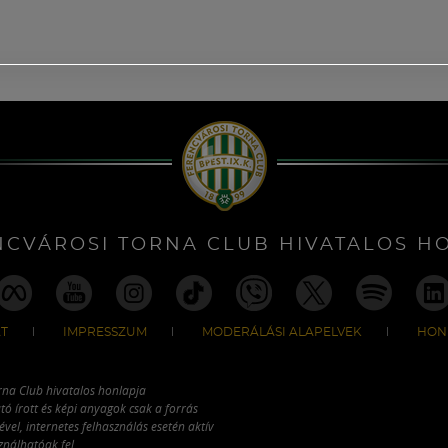
NCVÁROSI TORNA CLUB HIVATALOS H
T
IMPRESSZUM
MODERÁLÁSI ALAPELVEK
HON
rna Club hivatalos honlapja
tó írott és képi anyagok csak a forrás
vel, internetes felhasználás esetén aktív
ználhatóak fel.