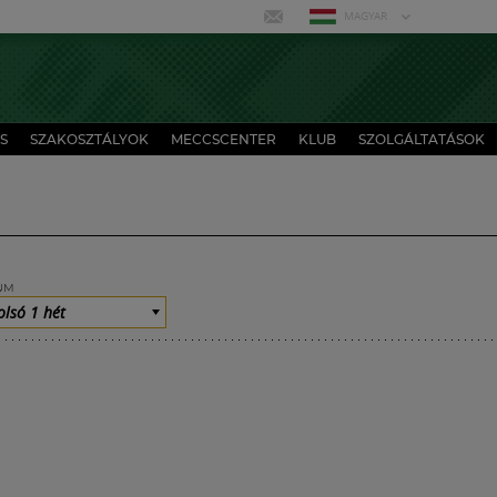
MAGYAR
S
SZAKOSZTÁLYOK
MECCSCENTER
KLUB
SZOLGÁLTATÁSOK
UM
olsó 1 hét