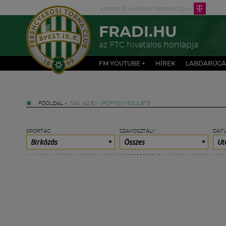
FRADI.HU
az FTC hivatalos honlapja
FM YOUTUBE +
HÍREK
LABDARÚGÁ
FŐOLDAL
»
TAG: AZ ÉV SPORTEGYESÜLETE
SPORTÁG
SZAKOSZTÁLY
DÁT
Birkózás
Összes
Ut