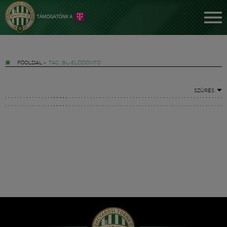
FŐOLDAL
»
TAG: BL-ELŐDÖNTŐ
SZŰRÉS
Jegyek
FM YouTube +
Hírek