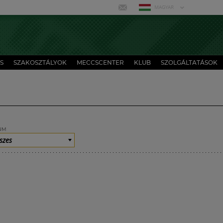
MAGYAR
S
SZAKOSZTÁLYOK
MECCSCENTER
KLUB
SZOLGÁLTATÁSOK
UM
szes