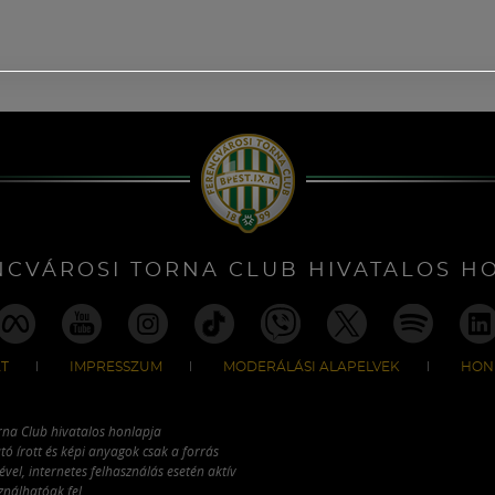
NCVÁROSI TORNA CLUB HIVATALOS H
T
IMPRESSZUM
MODERÁLÁSI ALAPELVEK
HON
rna Club hivatalos honlapja
tó írott és képi anyagok csak a forrás
vel, internetes felhasználás esetén aktív
ználhatóak fel.