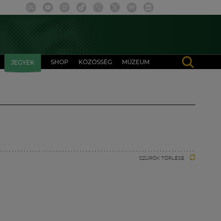
SHOP
KÖZÖSSÉG
MÚZEUM
JEGYEK
SZŰRŐK TÖRLÉSE