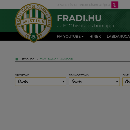
FRADI.HU
az FTC hivatalos honlapja
FM YOUTUBE +
HÍREK
LABDARÚGÁ
FŐOLDAL
»
TAG: BANGA NÁNDOR
SPORTÁG
SZAKOSZTÁLY
DÁT
Úszás
Úszás
Ös