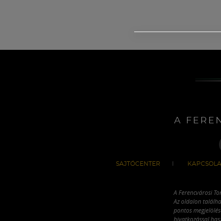
A FERE
SAJTÓCENTER
KAPCSOLA
A Ferencvárosi To
Az oldalon találha
pontos megjelölésé
hivatkozással has