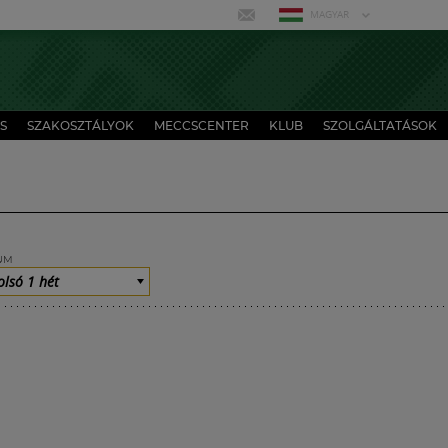
MAGYAR
S
SZAKOSZTÁLYOK
MECCSCENTER
KLUB
SZOLGÁLTATÁSOK
UM
olsó 1 hét