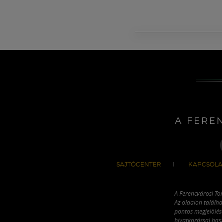
A FERE
SAJTÓCENTER
KAPCSOLA
A Ferencvárosi To
Az oldalon találha
pontos megjelölésé
hivatkozással has