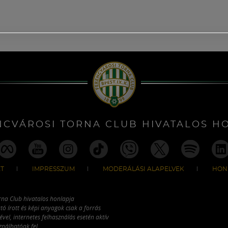
NCVÁROSI TORNA CLUB HIVATALOS H
T
IMPRESSZUM
MODERÁLÁSI ALAPELVEK
HON
rna Club hivatalos honlapja
tó írott és képi anyagok csak a forrás
vel, internetes felhasználás esetén aktív
ználhatóak fel.