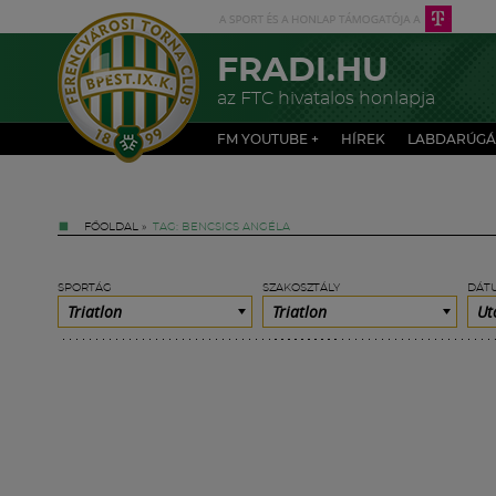
FRADI.HU
az FTC hivatalos honlapja
FM YOUTUBE +
HÍREK
LABDARÚGÁ
FŐOLDAL
»
TAG: BENCSICS ANGÉLA
SPORTÁG
SZAKOSZTÁLY
DÁT
Triatlon
Triatlon
Ut