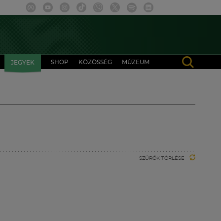
SHOP
KÖZÖSSÉG
MÚZEUM
JEGYEK
SZŰRŐK TÖRLÉSE