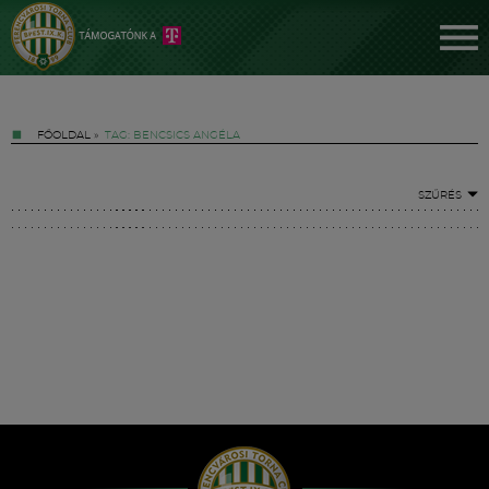
FŐOLDAL
»
TAG: BENCSICS ANGÉLA
SZŰRÉS
Jegyek
FM YouTube +
Hírek