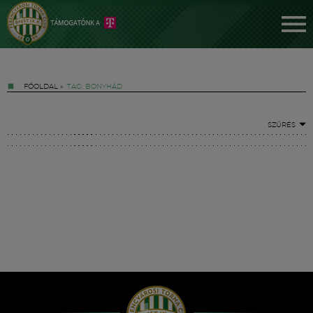
FŐOLDAL
»
TAG: BONYHÁD
SZŰRÉS
Jegyek
FM YouTube +
Hírek