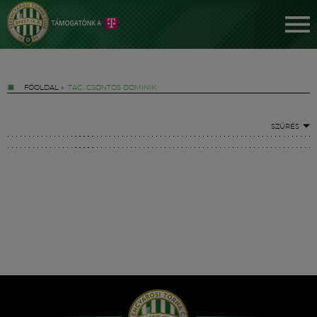
FŐOLDAL
»
TAG: CSONTOS DOMINIK
SZŰRÉS
Jegyek
FM YouTube +
Hírek