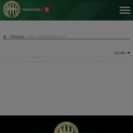
FŐOLDAL
»
TAG: CSONTOS DOMINIK
SZŰRÉS
Jegyek
FM YouTube +
Hírek