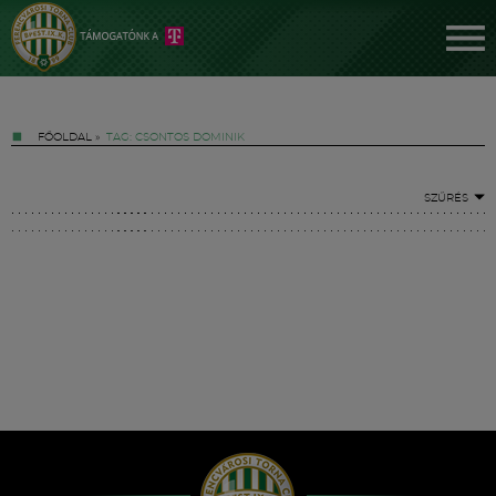
FŐOLDAL
»
TAG: CSONTOS DOMINIK
SZŰRÉS
Jegyek
FM YouTube +
Hírek