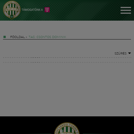
FŐOLDAL
»
TAG: CSONTOS DOMINIK
SZŰRÉS
Jegyek
FM YouTube +
Hírek