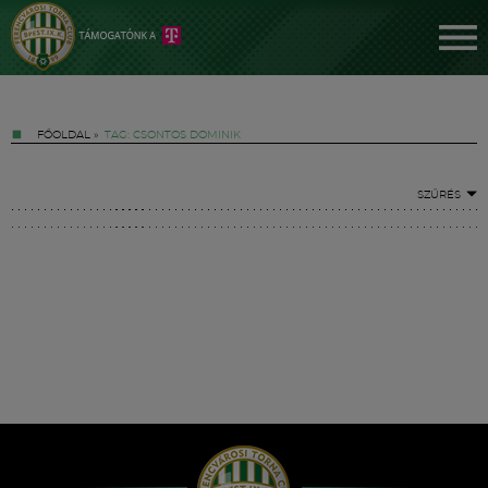
FŐOLDAL
»
TAG: CSONTOS DOMINIK
SZŰRÉS
Jegyek
FM YouTube +
Hírek