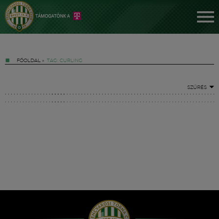
FŐOLDAL
»
TAG: CURLING
SZŰRÉS
Jegyek
FM YouTube +
Hírek