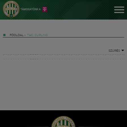
FŐOLDAL
»
TAG: CURLING
SZŰRÉS
Jegyek
FM YouTube +
Hírek