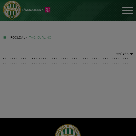
FŐOLDAL
»
TAG: CURLING
SZŰRÉS
Jegyek
FM YouTube +
Hírek