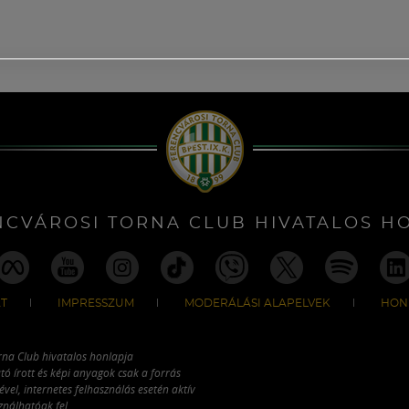
NCVÁROSI TORNA CLUB HIVATALOS H
T
IMPRESSZUM
MODERÁLÁSI ALAPELVEK
HON
rna Club hivatalos honlapja
tó írott és képi anyagok csak a forrás
vel, internetes felhasználás esetén aktív
ználhatóak fel.