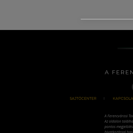
A FERE
SAJTÓCENTER
KAPCSOLA
A Ferencvárosi To
Az oldalon találha
pontos megjelölésé
hivatkozással has