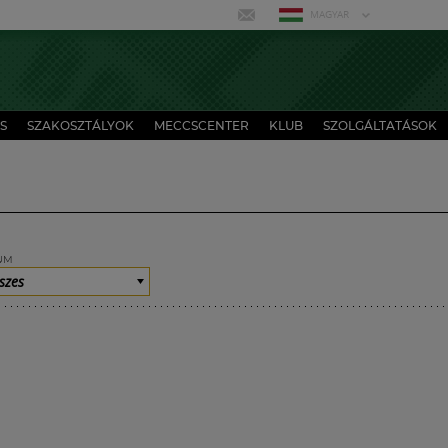
MAGYAR
S
SZAKOSZTÁLYOK
MECCSCENTER
KLUB
SZOLGÁLTATÁSOK
UM
szes