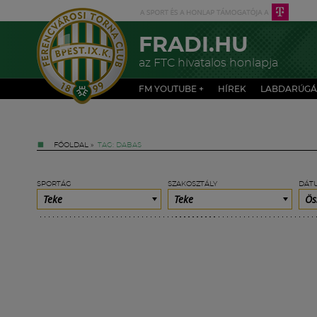
FRADI.HU
az FTC hivatalos honlapja
FM YOUTUBE +
HÍREK
LABDARÚGÁ
FŐOLDAL
»
TAG: DABAS
SPORTÁG
SZAKOSZTÁLY
DÁT
Teke
Teke
Ös