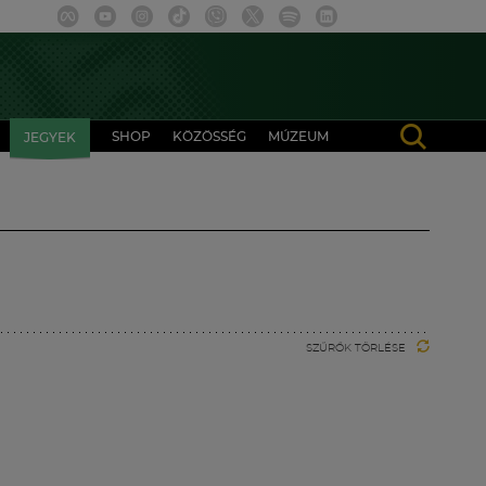
SHOP
KÖZÖSSÉG
MÚZEUM
JEGYEK
SZŰRŐK TÖRLÉSE