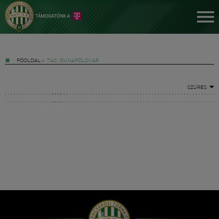
FŐOLDAL
»
TAG: DUNAFÖLDVÁR
SZŰRÉS
Jegyek
FM YouTube +
Hírek