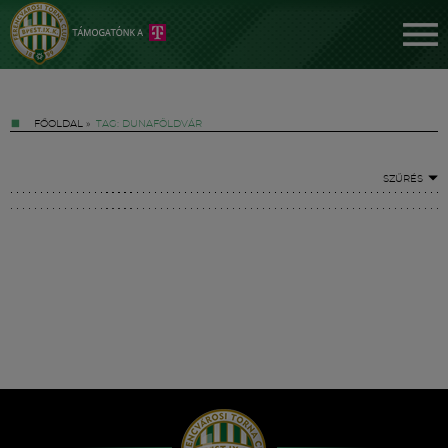
FŐOLDAL
»
TAG: DUNAFÖLDVÁR
SZŰRÉS
Jegyek
FM YouTube +
Hírek