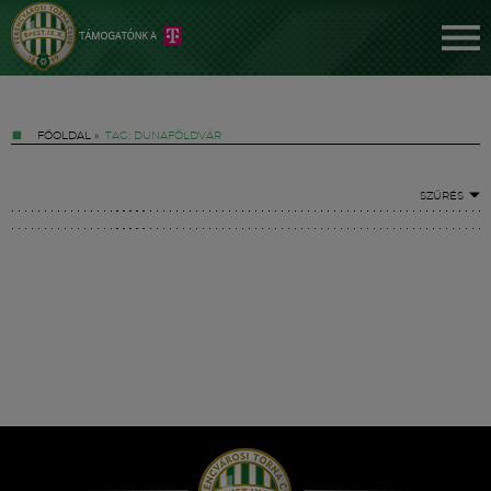
FŐOLDAL
»
TAG: DUNAFÖLDVÁR
SZŰRÉS
Jegyek
FM YouTube +
Hírek