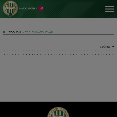
FŐOLDAL
»
TAG: DUNAFÖLDVÁR
SZŰRÉS
Jegyek
FM YouTube +
Hírek